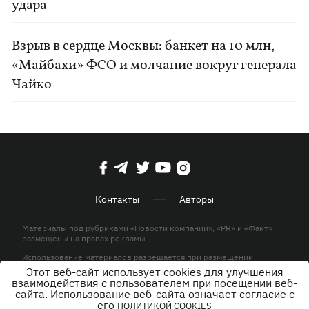
удара
Взрыв в сердце Москвы: банкет на 10 млн,
«Майбахи» ФСО и молчание вокруг генерала
Чайко
Контакты
Авторы
Материалы под рубриками «Новости компании», «PR» и «Факт»
размещены на правах рекламы
Использование материалов разрешается при размещении
активной гиперссылки на KP.UA в первом абзаце.
Этот веб-сайт использует cookies для улучшения
взаимодействия с пользователем при посещении веб-
© ООО «ЮЛАВ МЕДИА»,2026. Все права защищены.
сайта. Использование веб-сайта означает согласие с
его
ПОЛИТИКОЙ COOKIES