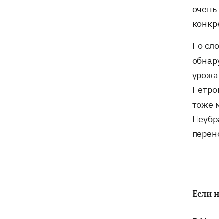
Генпрокурора обнародовали новые
очень 
детали теракта против украинских
конкр
военнопленных
По сл
обнар
урожа
Петро
тоже м
Неубр
перен
Если 