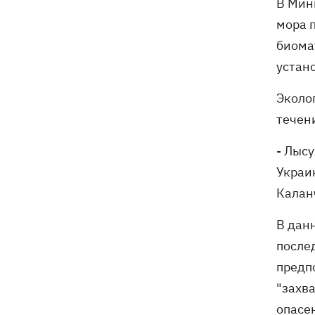
В Мин
мора 
биома
устан
Эколо
течен
- Лысу
Украин
Калан
В дан
после
предпо
"захв
опасе