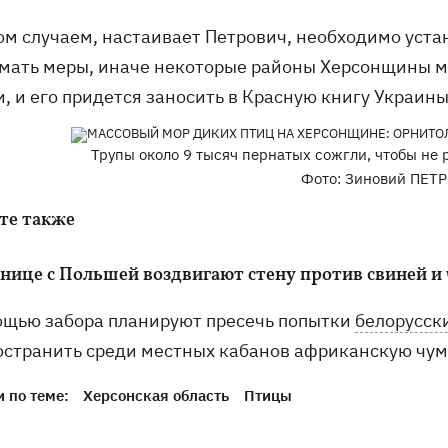
ом случаем, настаивает Петрович, необходимо уста
мать меры, иначе некоторые районы Херсонщины мог
, и его придется заносить в Красную книгу Украины
Трупы около 9 тысяч пернатых сожгли, чтобы не
Фото: Зиновий ПЕТ
те также
анице с Польшей воздвигают стену против свиней и
ощью забора планируют пресечь попытки
белорусск
остранить среди местных кабанов африканскую чум
 по теме:
Херсонская область
Птицы