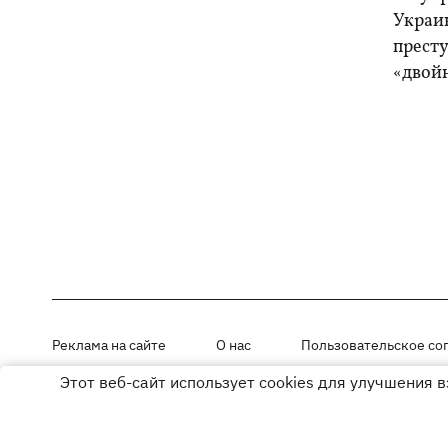
Украи
прест
«двой
Реклама на сайте
О нас
Пользовательское со
Этот веб-сайт использует cookies для улучшения 
Материалы под рубриками «Новости компании», «PR» и «Факт» раз
Использование материалов разрешается при размещении активной г
© ООО «ЮЛАВ МЕДИА»,2026. Все права защищены.