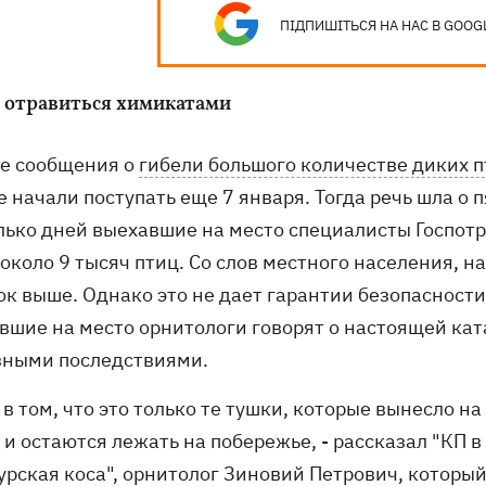
ПІДПИШІТЬСЯ НА НАС В GOOG
 отравиться химикатами
е сообщения о
гибели большого количестве диких 
 начали поступать еще 7 января. Тогда речь шла о 
лько дней выехавшие на место специалисты Госпот
около 9 тысяч птиц. Со слов местного населения, 
ок выше. Однако это не дает гарантии безопаснос
вшие на место орнитологи говорят о настоящей кат
зными последствиями.
 в том, что это только те тушки, которые вынесло н
е и остаются лежать на побережье, - рассказал "КП
урская коса", орнитолог Зиновий Петрович, который