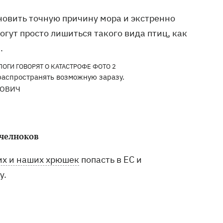
новить точную причину мора и экстренно
ут просто лишиться такого вида птиц, как
.
 распространять возможную заразу.
РОВИЧ
 челноков
их и наших хрюшек
попасть в ЕС и
у.