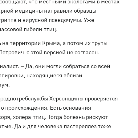
сообщают, что местными экологами в местах
нарной медицины направили образцы
гриппа и вирусной псевдочумы. Уже
массовой гибели птиц.
 на территории Крыма, а потом их трупы
етрович с этой версией не согласен.
алист. – Да, они могли собраться со всей
руппировки, находящиеся вблизи
мум.
спродпотребслужбы Херсонщины проверяется
го происхождения. Есть основания
воря, холера птиц. Тогда болезнь рискуют
тые. Да и для человека пастереллез тоже