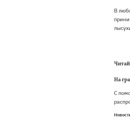
В люб
прини
лысухи
Читай
На гр
С пом
распр
Новости