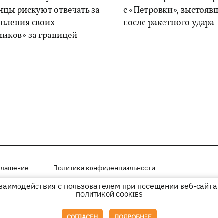
нцы рискуют отвечать за
с «Петровки», выстояв
упления своих
после ракетного удара
ников» за границей
глашение
Политика конфиденциальности
взаимодействия с пользователем при посещении веб-сайта.
мещены на правах рекламы
ПОЛИТИКОЙ COOKIES
иперссылки на KP.UA в первом абзаце.
СОГЛАСЕН
ПОДРОБНЕЕ