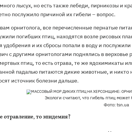
много лысух, но есть также лебеди, пирникозы и кр
етно послужило причиной их гибели – вопрос.
овам орнитолога, все перечисленные пернатые пита
ужили погибших птиц, находятся возле рисовых пла
я удобрения и их сбросы попали в воду и послужили
вич с другими орнитологами поднялись в верховье 
ертвых птиц, то есть отрава, те же ядохимикаты ил
анной падалью питаются дикие животные, и никто н
осят источник болезни дальше.
Экологи считают, что гибель птиц может 
Фото: tsn.ua
не отравление, то эпидемия?