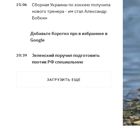
Сборная Украины по хоккею получила
21:06
нового тренера - им стал Александр
Бобкин
Добавьте Коротко про в избранное в
Google
Зеленский поручил подготовить
20:39
против РФ специальную
санкционную операцию
ЗАГРУЗИТЬ ЕЩЕ
Дроны СБУ поразили два корабля ФСБ
20:12
РФ "Балаклава" и "Керчь"
Зеленский подписал указы об
19:40
увольнении еще четырех послов
Сердце не выдержало - в результате
19:19
атаки РФ в приюте на Киевщине