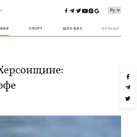
и
ТВИЯ
СПОРТ
ШОУ-БИЗ
БОЛЬШЕ
 Херсонщине:
офе