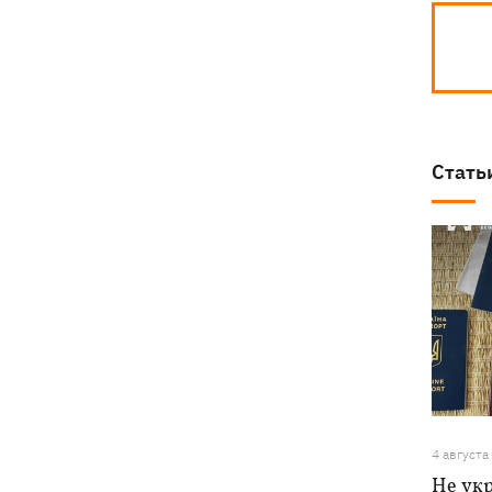
Стать
4 августа
Не ук