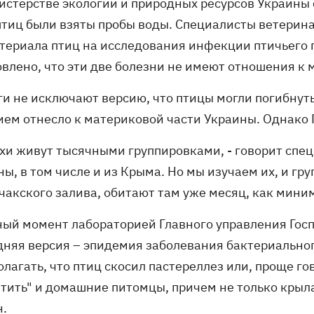
истерстве экологии и природных ресурсов Украины 
птиц были взяты пробы воды. Специалисты ветери
териала птиц на исследования инфекции птичьего 
овлено, что эти две болезни не имеют отношения к 
ги не исключают версию, что птицы могли погибнуть
ием отнесло к материковой части Украины. Однако П
хи живут тысячными группировками, - говорит специ
ы, в том числе и из Крыма. Но мы изучаем их, и г
чакского залива, обитают там уже месяц, как мини
ный момент лабораторией Главного управления Го
дняя версия – эпидемия заболевания бактериально
лагать, что птиц скосил пастереллез или, проще го
атить" и домашние питомцы, причем не только крыла
н.