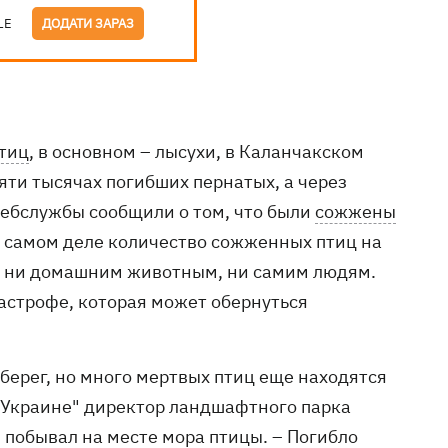
LE
ДОДАТИ ЗАРАЗ
птиц
, в основном – лысухи, в Каланчакском
пяти тысячах погибших пернатых, а через
ребслужбы сообщили о том, что были
сожжены
на самом деле количество сожженных птиц на
ти ни домашним животным, ни самим людям.
астрофе, которая может обернуться
а берег, но много мертвых птиц еще находятся
 в Украине" директор ландшафтного парка
 побывал на месте мора птицы. – Погибло