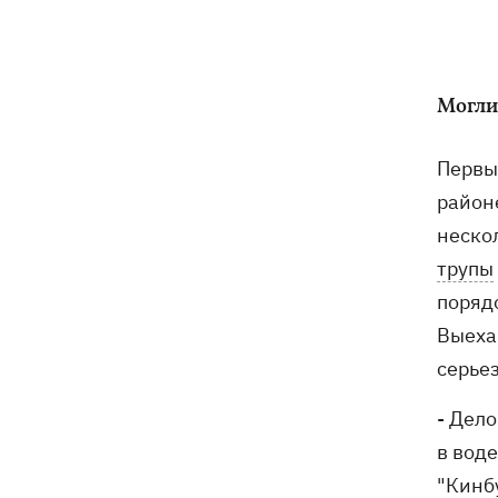
погибли собаки
Российские дроны уничтожили депо
19:15
"Укрпочты" в Павлограде, погибли
сотрудники
Могли
Зеленский учредил новый праздник -
18:43
Первы
День войск связи и
районе
кибербезопасности ВСУ
неско
Украинский кандидат в судьи МКС
18:13
трупы
Кишакевич не прошел тест на знание
поряд
языков
Выеха
серье
18:05
Кадровая реформа Драпатого:
Валерий Маркус может стать
«генералом всех сержантов» ВСУ
- Дело
в вод
"Кинб
Оленивка: «Азов», СБУ и Офис
17:58