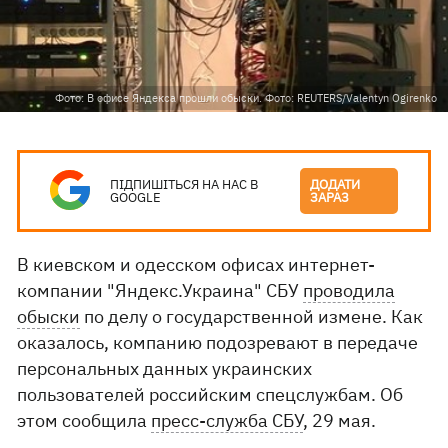
Фото: В офисе Яндекса прошли обыски. Фото: REUTERS/Valentyn Ogirenko
ПІДПИШІТЬСЯ НА НАС В
ДОДАТИ
GOOGLE
ЗАРАЗ
В киевском и одесском офисах интернет-
компании "Яндекс.Украина" СБУ
проводила
обыски
по делу о государственной измене. Как
оказалось, компанию подозревают в передаче
персональных данных украинских
пользователей российским спецслужбам. Об
этом сообщила
пресс-служба СБУ
, 29 мая.