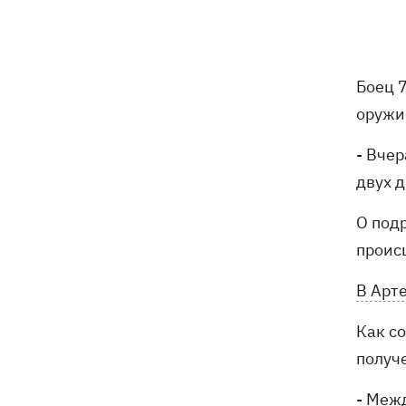
почты выгнали на жару, нашли - пса
накормили и забрали домой
Сенат США одобрил законопроект
20:40
Боец 
Грэма об "адских санкциях" против РФ
оружи
Зеленский впервые прибыл в Сербию
20:14
и рассказал о целях визита
- Вче
двух 
Во Львове ввели карантинные
20:04
ограничения из-за обнаружения
О под
бешенства у кота
проис
Украина и Польша завершили
19:49
В Арт
эксгумацию жертв Волынской
трагедии в двух селах на Волыни
Как с
получ
В Будапеште после обмеления Дуная
19:16
подняли со дна мотоцикл вермахта и
- Меж
останки двух солдат