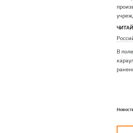
произ
учреж
ЧИТАЙ
Росси
В пол
карау
ранен
Новости