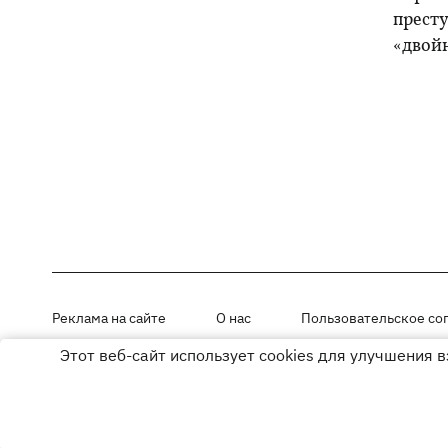
прест
«двой
Реклама на сайте
О нас
Пользовательское со
Этот веб-сайт использует cookies для улучшения 
Материалы под рубриками «Новости компании», «PR» и «Факт» раз
Использование материалов разрешается при размещении активной г
© ООО «ЮЛАВ МЕДИА»,2026. Все права защищены.