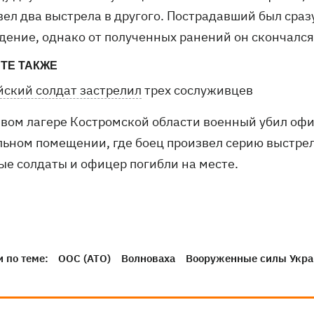
вел два выстрела в другого. Пострадавший был сра
дение, однако от полученных ранений он скончался,
ТЕ ТАКЖЕ
йский солдат застрелил
трех сослуживцев
евом лагере Костромской области военный убил офи
льном помещении, где боец произвел серию выстрел
ые солдаты и офицер погибли на месте.
 по теме:
ООС (АТО)
Волноваха
Вооруженные силы Укр