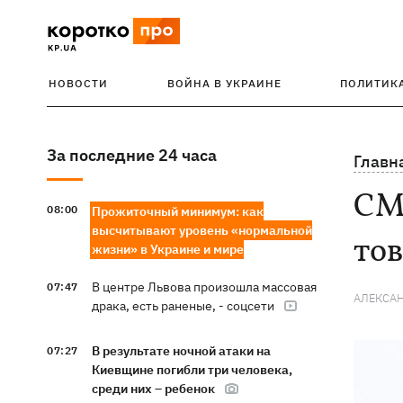
НОВОСТИ
ВОЙНА В УКРАИНЕ
ПОЛИТИК
За последние 24 часа
Главн
СМИ
08:00
Прожиточный минимум: как
высчитывают уровень «нормальной
то
жизни» в Украине и мире
В центре Львова произошла массовая
07:47
АЛЕКСА
драка, есть раненые, - соцсети
В результате ночной атаки на
07:27
Киевщине погибли три человека,
среди них – ребенок