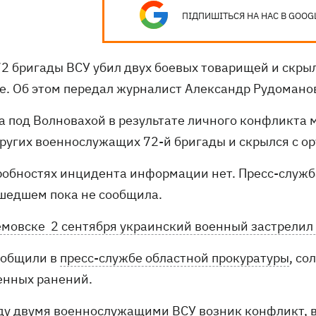
ПІДПИШІТЬСЯ НА НАС В GOOG
72 бригады ВСУ убил двух боевых товарищей и скры
е. Об этом передал журналист Александр Рудомано
ра под Волновахой в результате личного конфликта
других военнослужащих 72-й бригады и скрылся с о
робностях инцидента информации нет. Пресс-служб
шедшем пока не сообщила.
емовске 2 сентября украинский военный застрелил 
ообщили в
пресс-службе областной прокуратуры
, со
енных ранений.
ду двумя военнослужащими ВСУ возник конфликт, в