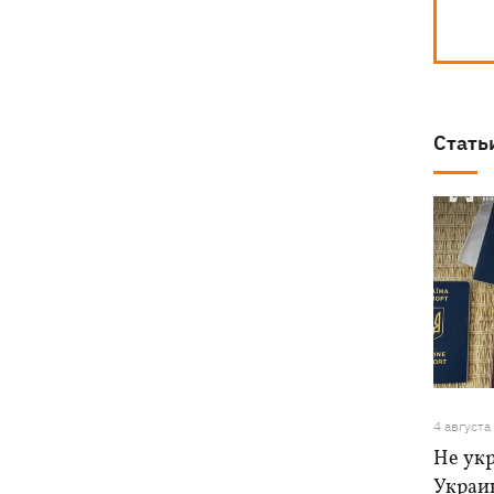
Стать
4 августа
Не ук
Украи