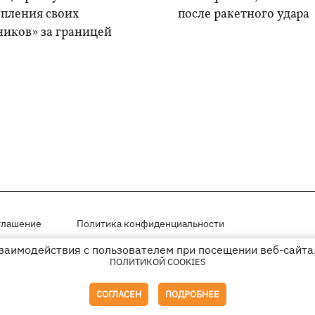
упления своих
после ракетного удара
ников» за границей
глашение
Политика конфиденциальности
взаимодействия с пользователем при посещении веб-сайта.
мещены на правах рекламы
ПОЛИТИКОЙ COOKIES
иперссылки на KP.UA в первом абзаце.
СОГЛАСЕН
ПОДРОБНЕЕ