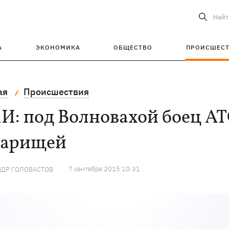
Найт
А
ЭКОНОМИКА
ОБЩЕСТВО
ПРОИСШЕС
ая
Происшествия
: под Волновахой боец АТ
варищей
7 сентября 2015 10:31
НДР ГОЛОВАСТОВ