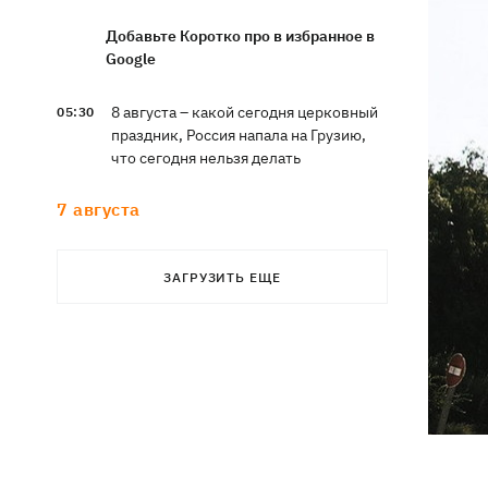
Добавьте Коротко про в избранное в
Google
8 августа – какой сегодня церковный
05:30
праздник, Россия напала на Грузию,
что сегодня нельзя делать
7 августа
Суспильне отреагировало на письмо
21:47
ЗАГРУЗИТЬ ЕЩЕ
Оли Поляковой с призывами
изменить правила Нацотбора
Во Львове выставили обгоревшие
21:20
экземпляры книг с уничтоженного
склада в Харькове
Собаку, которую сотрудники Новой
21:02