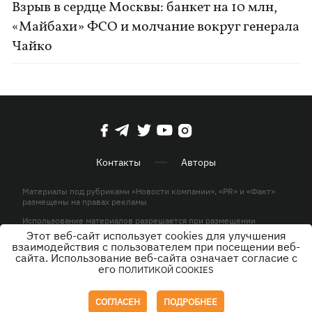
Взрыв в сердце Москвы: банкет на 10 млн,
«Майбахи» ФСО и молчание вокруг генерала
Чайко
Контакты
Авторы
Материалы под рубриками «Новости компании», «PR» и «Факт»
размещены на правах рекламы
Использование материалов разрешается при размещении
активной гиперссылки на KP.UA в первом абзаце.
Этот веб-сайт использует cookies для улучшения
взаимодействия с пользователем при посещении веб-
© ООО «ЮЛАВ МЕДИА»,2026. Все права защищены.
сайта. Использование веб-сайта означает согласие с
его
ПОЛИТИКОЙ COOKIES
Дизайн
СОГЛАСЕН
ПОДРОБНЕЕ