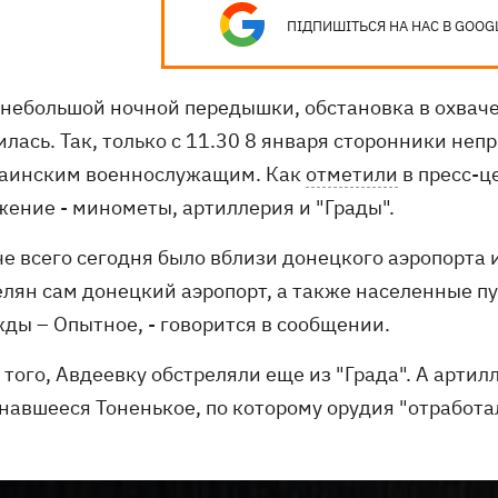
ПІДПИШІТЬСЯ НА НАС В GOOG
 небольшой ночной передышки, обстановка в охвач
лась. Так, только с 11.30 8 января сторонники не
раинским военнослужащим. Как
отметили
в пресс-ц
жение - минометы, артиллерия и "Грады".
че всего сегодня было вблизи донецкого аэропорта 
елян сам донецкий аэропорт, а также населенные пу
жды – Опытное, - говорится в сообщении.
 того, Авдеевку обстреляли еще из "Града". А арти
навшееся Тоненькое, по которому орудия "отработа