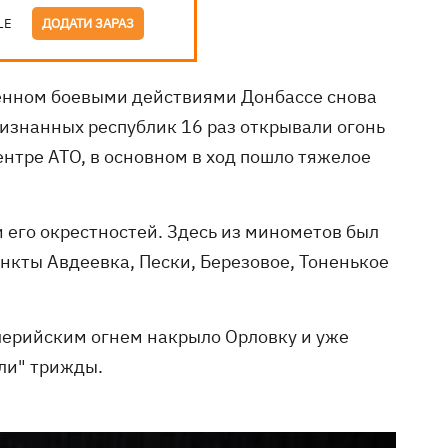
LE
ДОДАТИ ЗАРАЗ
енном боевыми действиями Донбассе снова
признанных республик 16 раз открывали огонь
ентре АТО, в основном в ход пошло тяжелое
и его окрестностей. Здесь из минометов был
нкты Авдеевка, Пески, Березовое, Тоненькое
ллерийским огнем накрыло Орловку и уже
ли" трижды.