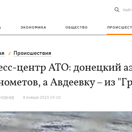
Найт
А
ЭКОНОМИКА
ОБЩЕСТВО
ПРОИСШЕС
ая
Происшествия
сс-центр АТО: донецкий а
ометов, а Авдеевку – из "Г
8 января 2015 19:10
ЕМОВНЕВ