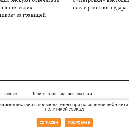
нцы рискуют отвечать за
с «Петровки», выстояв
упления своих
после ракетного удара
ников» за границей
глашение
Политика конфиденциальности
взаимодействия с пользователем при посещении веб-сайта.
мещены на правах рекламы
ПОЛИТИКОЙ COOKIES
иперссылки на KP.UA в первом абзаце.
СОГЛАСЕН
ПОДРОБНЕЕ