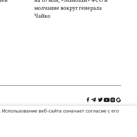
шей
на 10 млн, «Майбахи» ФСО и
молчание вокруг генерала
Чайко
 Использование веб-сайта означает согласие с его
Дизайн