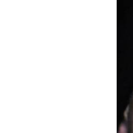
Генпрокурора обнародовали новые
детали теракта против украинских
военнопленных