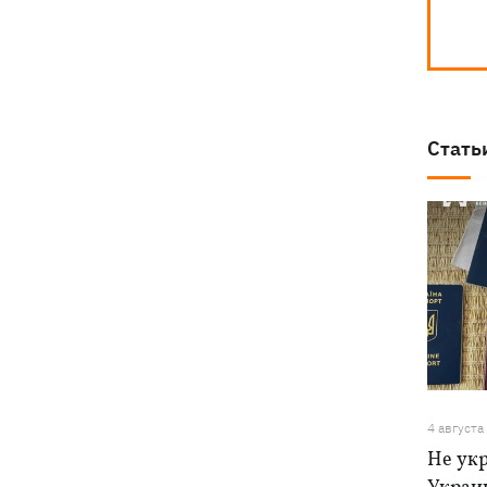
Стать
4 августа
Не ук