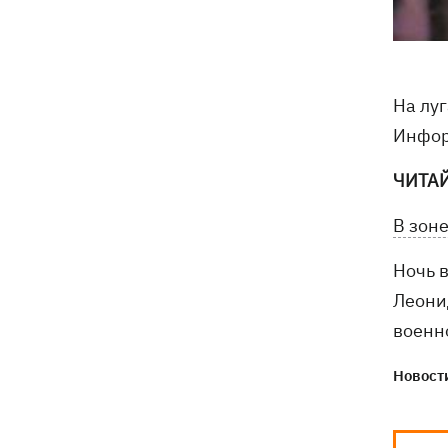
На лу
Инфор
ЧИТАЙ
В зон
Ночь 
Леони
военн
Новости