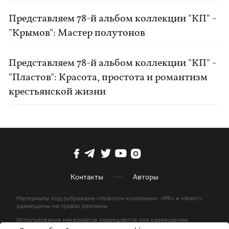
Представляем 78-й альбом коллекции "КП" -
"Крымов": Мастер полутонов
Представляем 78-й альбом коллекции "КП" -
"Пластов": Красота, простота и романтизм
крестьянской жизни
Контакты
Авторы
Материалы под рубриками «Новости компании», «PR» и «Факт»
размещены на правах рекламы
Использование материалов разрешается при размещении
активной гиперссылки на KP.UA в первом абзаце.