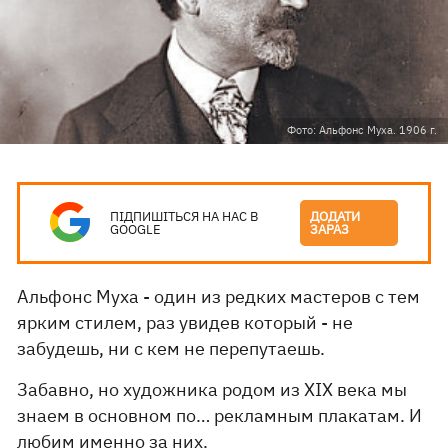
Фото: Альфонс Муха. 1906 г.
ПІДПИШІТЬСЯ НА НАС В
ДОДАТИ
GOOGLE
ЗАРАЗ
Альфонс Муха - один из редких мастеров с тем
ярким стилем, раз увидев который - не
забудешь, ни с кем не перепутаешь.
Забавно, но художника родом из XIX века мы
знаем в основном по… рекламным плакатам. И
любим именно за них.