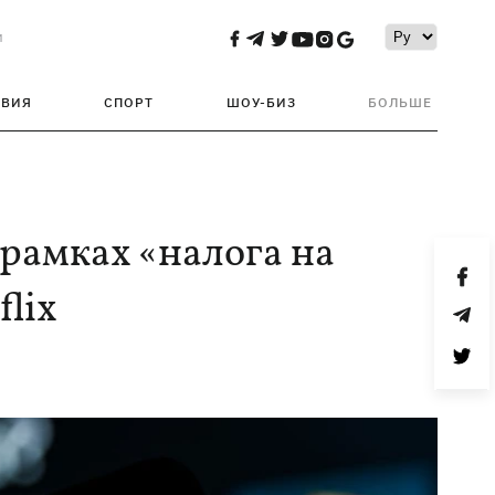
и
ТВИЯ
СПОРТ
ШОУ-БИЗ
БОЛЬШЕ
 рамках «налога на
flix