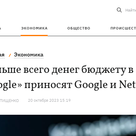
Найт
А
ЭКОНОМИКА
ОБЩЕСТВО
ПРОИСШЕС
ая
Экономика
ьше всего денег бюджету в
gle» приносят Google и Net
20 октября 2023 15:19
 ТИЩЕНКО