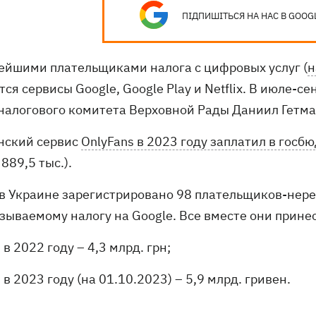
ПІДПИШІТЬСЯ НА НАС В GOOG
ейшими плательщиками налога с цифровых услуг (
н
ся сервисы Google, Google Play и Netflix. В июле-с
 налогового комитета Верховной Рады Даниил Гетма
нский сервис
OnlyFans в 2023 году заплатил в гос
 889,5 тыс.).
 в Украине зарегистрировано 98 плательщиков-нер
зываемому налогу на Google. Все вместе они прине
в 2022 году – 4,3 млрд. грн;
в 2023 году (на 01.10.2023) – 5,9 млрд. гривен.