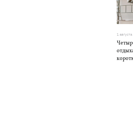
1 августа
Четыре
отдыха
корот