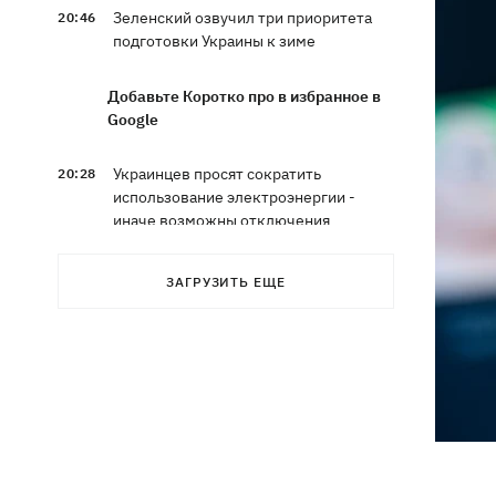
Зеленский озвучил три приоритета
20:46
подготовки Украины к зиме
Добавьте Коротко про в избранное в
Google
Украинцев просят сократить
20:28
использование электроэнергии -
иначе возможны отключения
Тайский футболист погиб от удара
19:50
ЗАГРУЗИТЬ ЕЩЕ
молнии прямо на поле
Совет нацбезопасности утвердил
19:47
План стойкости Киева, - Клименко
Мудрик сыграл за Челси - впервые за
19:19
615 дней