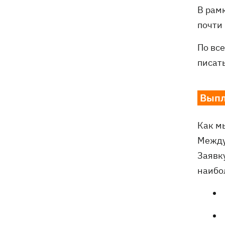
В рам
почти
По вс
писат
Выпл
Как м
Между
Заявк
наибо