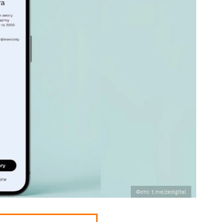
Фото: t.me/zedigital