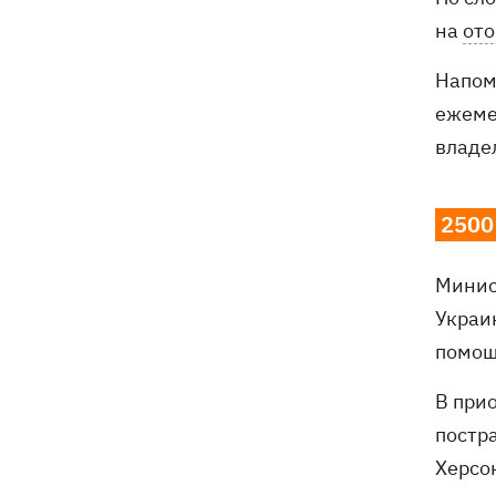
на
ото
Напом
ежеме
владе
2500
Минис
Украи
помощ
В при
постр
Херсо