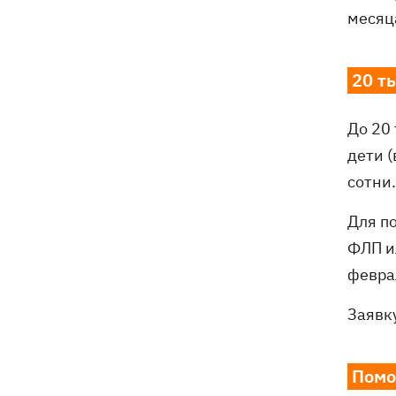
месяца
20 т
До 20
дети 
сотни.
Для п
ФЛП и
февра
Заявк
Помо