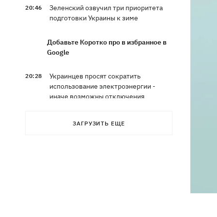
Зеленский озвучил три приоритета
20:46
подготовки Украины к зиме
Добавьте Коротко про в избранное в
Google
Украинцев просят сократить
20:28
использование электроэнергии -
иначе возможны отключения
Тайский футболист погиб от удара
19:50
ЗАГРУЗИТЬ ЕЩЕ
молнии прямо на поле
Совет нацбезопасности утвердил
19:47
План стойкости Киева, - Клименко
Мудрик сыграл за Челси - впервые за
19:19
615 дней