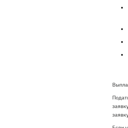
Выплат
Подат
заявк
заявк
Если 