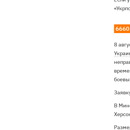
«Укрп
6660
8 авг
Украи
непра
време
боевых
Заявк
В Мин
Херсо
Разме