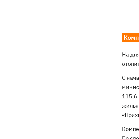
Погода в Украине 6 августа – жара
18:53
отступает, прогнозируют локальные
дожди с грозами
Украина будет уничтожать
18:45
Комп
баллистические установки войск РФ,
- Зеленский
На дн
18:27
Гарь, дым и смог после обстрелов:
отопи
как защитить себя и близких
С нач
Генштаб опроверг разрушение
18:17
минис
Бортницкой станции в Киеве после
атак РФ
115,6
жилья
В МИД отреагировали на резонансное
17:45
«Прих
заявление Залужного о НАТО - "слова
вырвали из контекста"
Компе
По сл