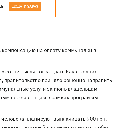
LE
ДОДАТИ ЗАРАЗ
 компенсацию на оплату коммуналки в
ах сотни тысяч сограждан. Как сообщил
, правительство приняло решение направить
ммунальные услуги за июнь владельцам
ным переселенцам
в рамках программы
о человека планируют выплачивать 900 грн.
документ, который увеличит размер пособия