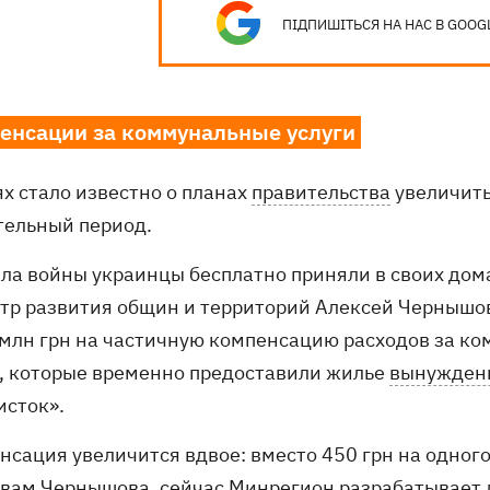
ПІДПИШІТЬСЯ НА НАС В GOOG
енсации за коммунальные услуги
ях стало известно о планах
правительства
увеличить
тельный период.
ала войны украинцы бесплатно приняли в своих дом
тр развития общин и территорий Алексей Чернышов
 млн грн на частичную компенсацию расходов за ко
, которые временно предоставили жилье
вынужден
исток».
нсация увеличится вдвое: вместо 450 грн на одног
овам Чернышова, сейчас Минрегион разрабатывает 