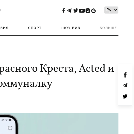
и
ТВИЯ
СПОРТ
ШОУ-БИЗ
БОЛЬШЕ
асного Креста, Acted и
коммуналку