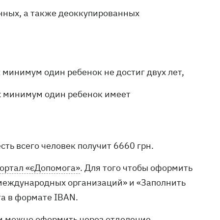
нных, а также деоккупированных
х минимум один ребенок не достиг двух лет,
ых минимум один ребенок имеет
сть всего человек получит 6660 грн.
ортал «єДопомога»
. Для того чтобы оформить
 международных организаций» и «Заполнить
та в формате IBAN.
щи можно оформить через отделение