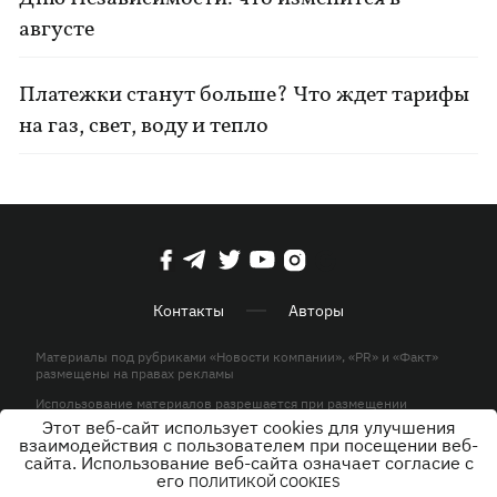
августе
Платежки станут больше? Что ждет тарифы
на газ, свет, воду и тепло
Контакты
Авторы
Материалы под рубриками «Новости компании», «PR» и «Факт»
размещены на правах рекламы
Использование материалов разрешается при размещении
активной гиперссылки на KP.UA в первом абзаце.
Этот веб-сайт использует cookies для улучшения
взаимодействия с пользователем при посещении веб-
© ООО «ЮЛАВ МЕДИА»,2026. Все права защищены.
сайта. Использование веб-сайта означает согласие с
его
ПОЛИТИКОЙ COOKIES