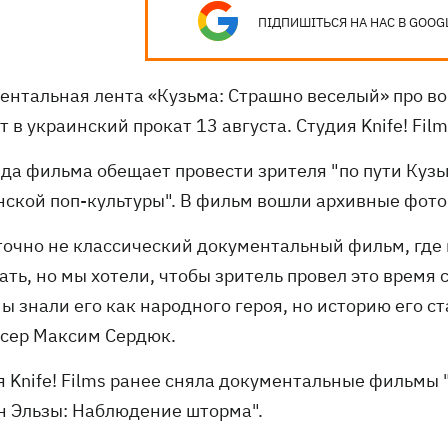
ПІДПИШІТЬСЯ НА НАС В GOOG
ентальная лента «Кузьма: Страшно веселый» про во
 в украинский прокат 13 августа. Студия Knife! Fil
да фильма обещает провести зрителя "по пути Кузь
нской поп-культуры". В фильм вошли архивные фото
точно не классический документальный фильм, где в
ть, но мы хотели, чтобы зритель провел это время 
ы знали его как народного героя, но историю его с
сер Максим Сердюк.
я Knife! Films ранее сняла документальные фильмы
н Эльзы: Наблюдение шторма".