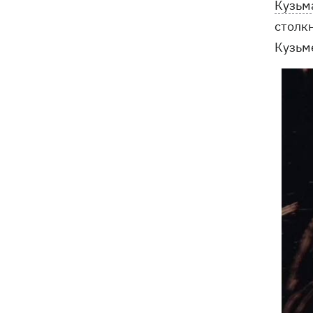
Кузьм
столк
Кузьм