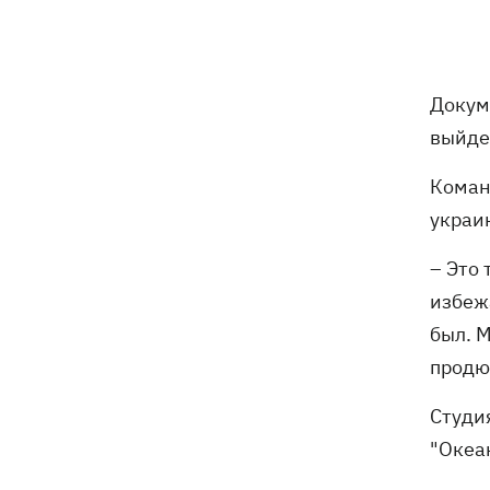
Докум
выйдет
Коман
украи
– Это 
избежа
был. М
продю
Студи
"Океа