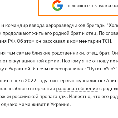
ПІДПИШІТЬСЯ НА НАС В GOOG
 и командир взвода аэроразведчиков бригады "Хо
и продолжают жить его родной брат и отец. По слов
вия РФ. Об этом он
рассказал
в комментарии ТСН.
ня там самые близкие родственники, отец, брат. Он
ают оккупационной армии. Поэтому я не отношу их 
у с Украиной. Я прям переспрашивал: "Путин х*ло?" 
чкин еще в 2022 году в интервью журналистке Алин
масштабного вторжения
разорвал общение
с родны
ржки российской пропаганды. Известно, что его ро
, однако мама живет в Украине.