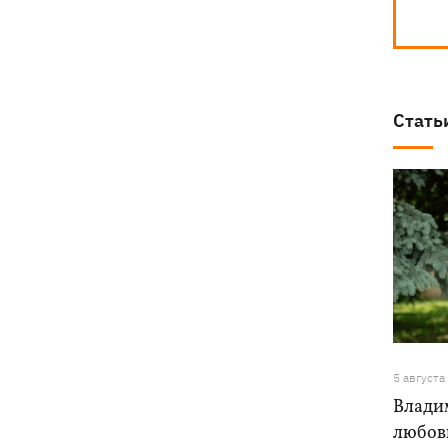
Стать
5 августа
Влади
любовь