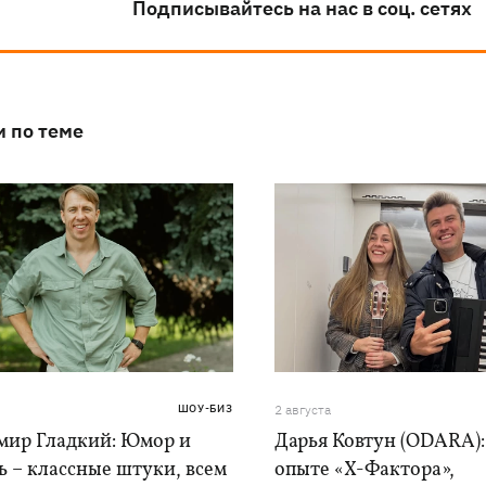
Подписывайтесь на нас в соц. сетях
и по теме
ШОУ-БИЗ
2 августа
мир Гладкий: Юмор и
Дарья Ковтун (ODARA):
 – классные штуки, всем
опыте «Х-Фактора»,