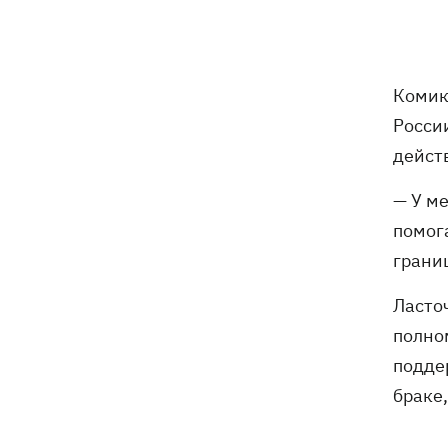
Комик
Росси
дейст
— У ме
помог
границ
Ласто
полно
подде
браке