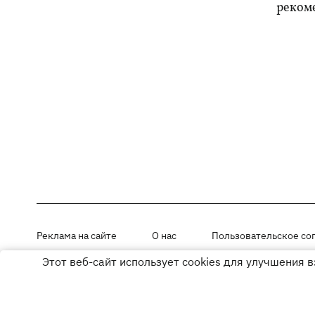
реком
Реклама на сайте
О нас
Пользовательское со
Этот веб-сайт использует cookies для улучшения 
Материалы под рубриками «Новости компании», «PR» и «Факт» раз
Использование материалов разрешается при размещении активной г
© ООО «ЮЛАВ МЕДИА»,2026. Все права защищены.