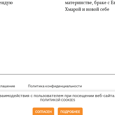
ендую
материнстве, браке с 
Хмарой и новой себе
глашение
Политика конфиденциальности
взаимодействия с пользователем при посещении веб-сайта.
мещены на правах рекламы
ПОЛИТИКОЙ COOKIES
иперссылки на KP.UA в первом абзаце.
СОГЛАСЕН
ПОДРОБНЕЕ