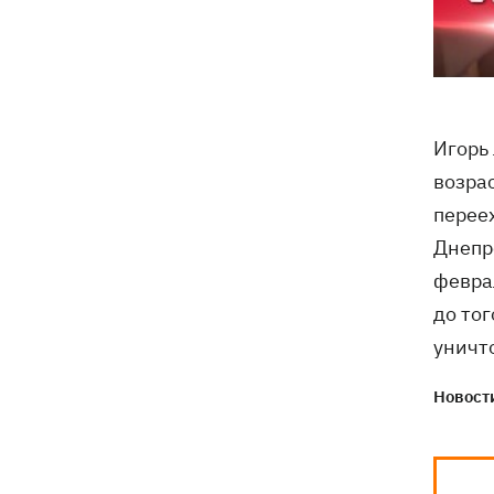
Игорь
возрас
перее
Днепр
февра
до тог
уничт
Новости