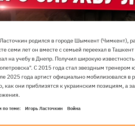
 Ласточкин родился в городе Шымкент (Чимкент), р
те семи лет он вместе с семьей переехал в Ташкент 
хал на учебу в Днепр. Получил широкую известност
опетровска". С 2015 года стал звездным тренером ю
ле 2025 года артист официально мобилизовался в 
о, как они приблизятся к украинским позициям, а 
ожения.
 по теме:
Игорь Ласточкин
Война