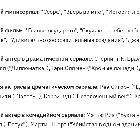
й минисериал
: "Ссора", "Зверь во мне", "История лю
й фильм
: "Главы государств", "Скучаю по тебе, люб
ке", "Удивительно сообразительные создания", "Дже
й актер в драматическом сериале:
Стерлинг К. Брау
л ("Дипломатка"), Гэри Олдмен ("Хромые лошади"), 
я актриса в драматическом сериале
: Реа Сигорн ("
ти ("Заветы"), Кэрри Кун ("Позолоченный век"), К
й актер в комедийном сериале
: Мэтью Риз ("Бухта 
 ("Петух"), Мартин Шорт ("Убийства в одном здании