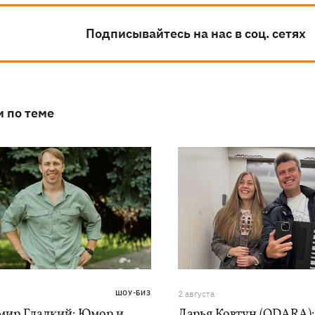
Подписывайтесь на нас в соц. сетях
и по теме
ШОУ-БИЗ
2 августа
мир Гладкий: Юмор и
Дарья Ковтун (ODARA):