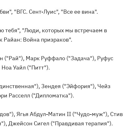
бви", "ВГС. Сент-Луис", "Все ее вина".
лю тебя", "Люди, которых мы встречаем в
к Райан: Война призраков".
н ("Рай"), Марк Руффало ("Задача"), Руфус
Ноа Уайл ("Питт").
Единственная"), Зендея ("Эйфория"), Чейз
эри Расселл ("Дипломатка").
вдов"), Ягья Абдул-Матин II ("Чудо-муж"), Стив
"), Джейсон Сигел ("Правдивая терапия").