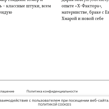
 – классные штуки, всем
опыте «Х-Фактора»,
ендую
материнстве, браке с 
Хмарой и новой себе
глашение
Политика конфиденциальности
взаимодействия с пользователем при посещении веб-сайта.
мещены на правах рекламы
ПОЛИТИКОЙ COOKIES
иперссылки на KP.UA в первом абзаце.