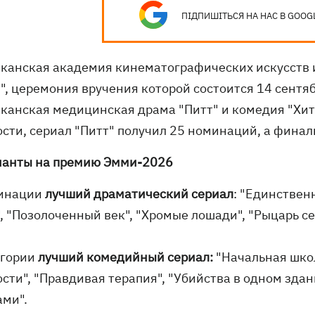
ПІДПИШІТЬСЯ НА НАС В GOOG
канская академия кинематографических искусств 
", церемония вручения которой состоится 14 сентя
канская медицинская драма "Питт" и комедия "Хит
сти, сериал "Питт" получил 25 номинаций, а финаль
анты на премию Эмми-2026
инации
лучший драматический сериал
: "Единственн
, "Позолоченный век", "Хромые лошади", "Рыцарь се
егории
лучший комедийный сериал:
"Начальная школа
сти", "Правдивая терапия", "Убийства в одном здани
ами".