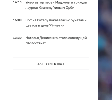
Умер автор песен Мадонны и трижды
16:13
лауреат Grammy Уильям Орбит
София Ротару показалась с букетами
15:00
цветов в день 79-летия
Наталья Денисенко стала соведущей
13:30
"Холостяка"
Наталья Могилевская впервые станет
12:47
тренером взрослого "Голоса"
ЗАГРУЗИТЬ ЕЩЕ