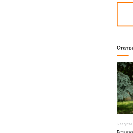
Стать
5 августа
Влади