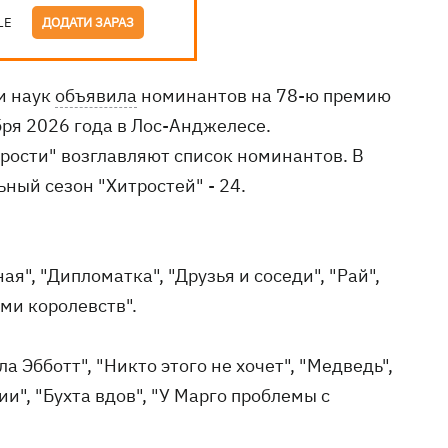
LE
ДОДАТИ ЗАРАЗ
и наук
объявила
номинантов на 78-ю премию
бря 2026 года в Лос-Анджелесе.
рости" возглавляют список номинантов. В
ный сезон "Хитростей" - 24.
ая", "Дипломатка", "Друзья и соседи", "Рай",
ми королевств".
 Эбботт", "Никто этого не хочет", "Медведь",
и", "Бухта вдов", "У Марго проблемы с