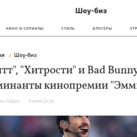
Шоу-биз
КИНО И СЕРИАЛЫ
СТИЛЬ
БЛОГЕРЫ
УТ
ая
Шоу-биз
тт", "Хитрости" и Bad Bunn
минанты кинопремии "Эмм
9 июля 13:22
НА ГАЙДУК