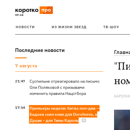
НОВОСТИ
ИЗ ЖИЗНИ ЗВЕЗД
ТВ-ШОУ
Последние новости
Главн
"Пи
7 августа
но
Суспильне отреагировало на письмо
21:47
Оли Поляковой с призывами
изменить правила Нацотбора
КАРОЛИ
17:54
Премьеры недели: битва поп-див —
Бадоев снял клип для Dorofeeva, а
Дуцик - для Тины Кароль