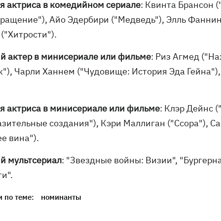
я актриса в комедийном сериале
: Квинта Брансон 
вращение"), Айо Эдербири ("Медведь"), Элль Фаннин
("Хитрости").
й актер в минисериале или фильме
: Риз Агмед ("Н
"), Чарли Ханнем ("Чудовище: История Эда Гейна"), 
я актриса в минисериале или фильме
: Клэр Дейнс 
азительные создания"), Кэри Маллиган ("Ссора"), С
ее вина").
й мультсериал
: "Звездные войны: Визии", "Бургерна
и".
 по теме:
номинанты