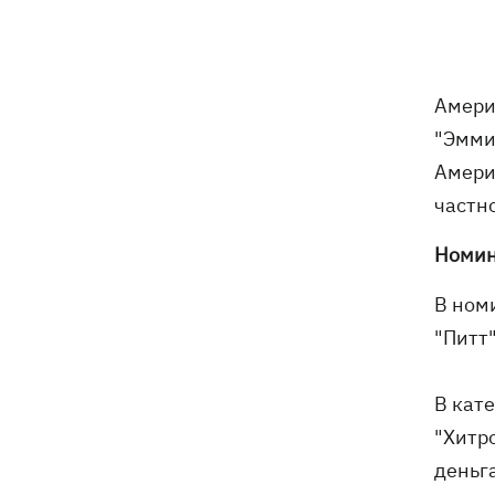
Амери
"Эмми
Амери
частно
Номин
В ном
"Питт"
В кат
"Хитро
деньг