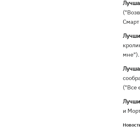
Лучша
("Воз
Смарт 
Лучши
кролик
мне").
Лучша
сообр
("Все 
Лучши
и Морт
Новости