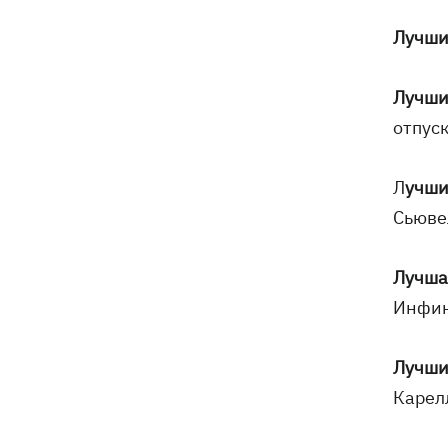
Лучши
Лучши
отпус
Л
учши
Сьювел
Лучша
Инфини
Лучши
Карелл