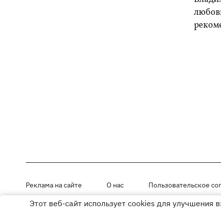
любовь
реком
Реклама на сайте
О нас
Пользовательское со
Этот веб-сайт использует cookies для улучшения 
Материалы под рубриками «Новости компании», «PR» и «Факт» раз
Использование материалов разрешается при размещении активной г