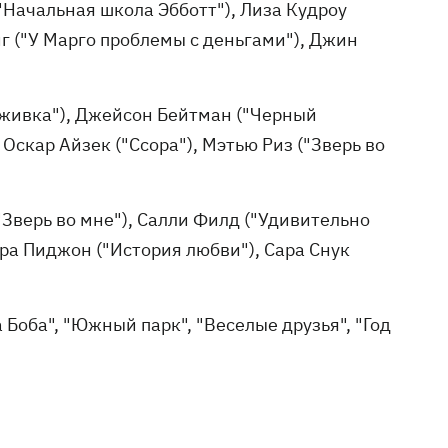
("Начальная школа Эбботт"), Лиза Кудроу
г ("У Марго проблемы с деньгами"), Джин
аживка"), Джейсон Бейтман ("Черный
Оскар Айзек ("Ссора"), Мэтью Риз ("Зверь во
("Зверь во мне"), Салли Филд ("Удивительно
ара Пиджон ("История любви"), Сара Снук
 Боба", "Южный парк", "Веселые друзья", "Год