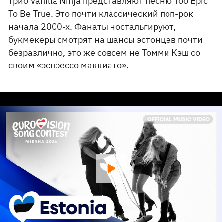
трио Vanilla Ninja представляют песню Too Epic
To Be True. Это почти классический поп-рок
начала 2000-х. Фанаты ностальгируют,
букмекеры смотрят на шансы эстонцев почти
безразлично, это же совсем не Томми Кэш со
своим «эспрессо маккиато».