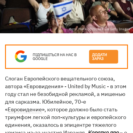
Фото: MAYA LEVIN/AFP via Getty Images
ПІДПИШІТЬСЯ НА НАС В
ДОДАТИ
GOOGLE
ЗАРАЗ
Слоган Европейского вещательного союза,
автора «Евровидения» - United by Music - в этом
году стал не безобидной рекламой, а мишенью
для сарказма. Юбилейное, 70-е
«
Евровидение
», которое должно было стать
триумфом легкой поп-культуры и европейского
единения, оказалось в эпицентре тяжелого
кризиса из-за участия Израиля.
Коротко про
– о