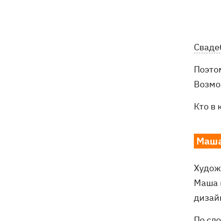
Сваде
Поэто
Возмо
Кто в 
Маша
Худож
Маша 
дизай
По сл