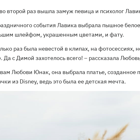
 во второй раз вышла замуж певица и психолог Лав
раздничного события Лавика выбрала пышное белое п
ьшим шлейфом, украшенным цветами, и фату.
олько раз была невестой в клипах, на фотосессиях,
. Да с Димой захотелось всего! – рассказала Любов
овам Любови Юнак, она выбрала платье, созданное п
чки из Disney, ведь это была ее детская мечта.