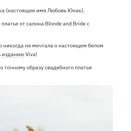
ика (настоящее имя Любовь Юнак).
латье от салона Blonde and Bride с
 но никогда не мечтала о настоящем белом
ь
изданию
Viva!
о точному образу свадебного платья