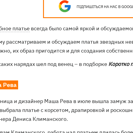
ПІДПИШІТЬСЯ НА НАС В GOOG
бное платье
всегда было самой яркой и обсуждаемо
му рассматриваем и обсуждаем платья звездных нев
жно, их образ пригодится и для создания собственн
каких нарядах шел под венец – в подборке
Коротко 
 Рева
ница и дизайнер Маша Рева в июле вышла замуж за
выбрала платье с корсетом, драпировкой и роскошн
нера Дениса Климанского.
овам Климанского, работа над платьем длилась боле