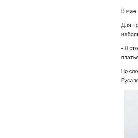
В мае
Для п
небол
- Я ст
платье
По сл
Русало