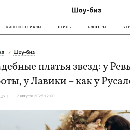
Шоу-биз
КИНО И СЕРИАЛЫ
СТИЛЬ
БЛОГЕРЫ
УТ
ая
Шоу-биз
дебные платья звезд: у Рев
оты, у Лавики – как у Руса
2 августа 2025 12:00
АЦУН