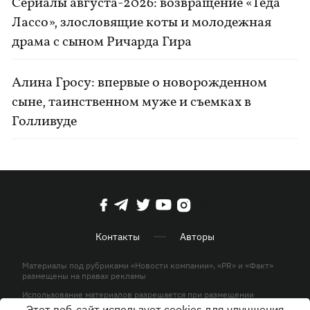
Сериалы августа-2026: возвращение «Теда
Лассо», злословящие коты и молодежная
драма с сыном Ричарда Гира
Алина Гросу: впервые о новорожденном
сыне, таинственном муже и съемках в
Голливуде
Контакты
Авторы
Материалы под рубриками «Новости компании», «PR» и «Факт»
размещены на правах рекламы
Использование материалов разрешается при размещении
активной гиперссылки на KP.UA в первом абзаце.
Этот веб-сайт использует cookies для улучшения