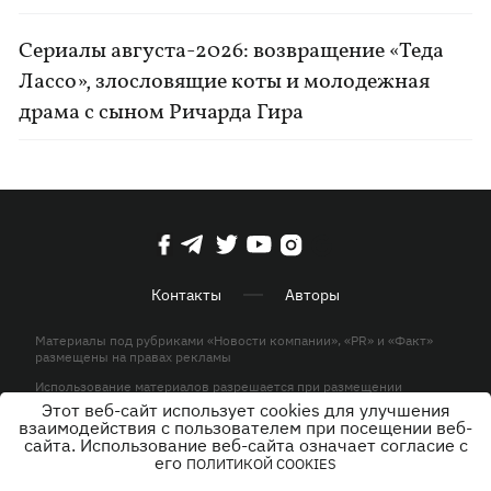
Сериалы августа-2026: возвращение «Теда
Лассо», злословящие коты и молодежная
драма с сыном Ричарда Гира
Контакты
Авторы
Материалы под рубриками «Новости компании», «PR» и «Факт»
размещены на правах рекламы
Использование материалов разрешается при размещении
активной гиперссылки на KP.UA в первом абзаце.
Этот веб-сайт использует cookies для улучшения
взаимодействия с пользователем при посещении веб-
© ООО «ЮЛАВ МЕДИА»,2026. Все права защищены.
сайта. Использование веб-сайта означает согласие с
его
ПОЛИТИКОЙ COOKIES