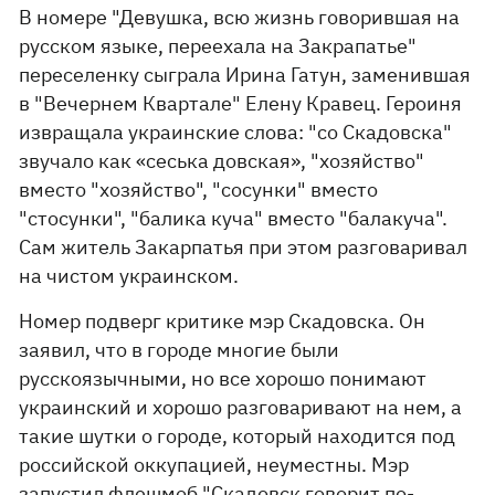
В номере "Девушка, всю жизнь говорившая на
русском языке, переехала на Закрапатье"
переселенку сыграла Ирина Гатун, заменившая
в "Вечернем Квартале" Елену Кравец. Героиня
извращала украинские слова: "со Скадовска"
звучало как «сеська довская», "хозяйство"
вместо "хозяйство", "сосунки" вместо
"стосунки", "балика куча" вместо "балакуча".
Сам житель Закарпатья при этом разговаривал
на чистом украинском.
Номер подверг критике мэр Скадовска. Он
заявил, что в городе многие были
русскоязычными, но все хорошо понимают
украинский и хорошо разговаривают на нем, а
такие шутки о городе, который находится под
российской оккупацией, неуместны. Мэр
запустил флешмоб "Скадовск говорит по-