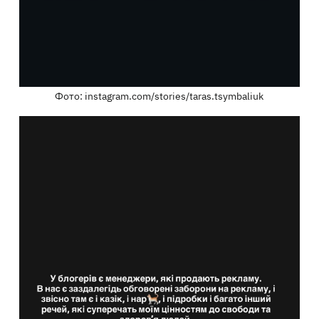
Фото: instagram.com/stories/taras.tsymbaliuk