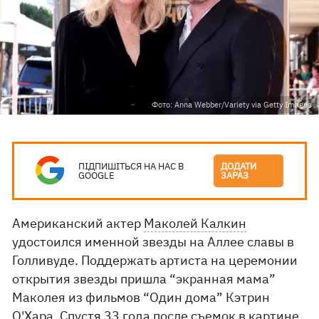
Фото: Anna Webber/Variety via Getty Images
ПІДПИШІТЬСЯ НА НАС В
ДОДАТИ
GOOGLE
ЗАРАЗ
Американский актер
Маколей Калкин
удостоился именной звезды на Аллее славы в
Голливуде. Поддержать артиста на церемонии
открытия звезды пришла “экранная мама”
Маколея из фильмов “Один дома” Кэтрин
О'Хара. Спустя 33 года после съемок в картине