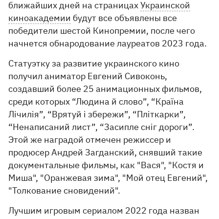
ближайших дней на страницах
Украинской
киноакадемии
будут все объявлены все
победители шестой Кинопремии, после чего
начнется обнародование лауреатов 2023 года.
Статуэтку за развитие украинского кино
получил аниматор Евгений Сивоконь,
создавший более 25 анимационных фильмов,
среди которых “Людина й слово”, “Країна
Лічилія”, “Врятуй і збережи”, “Пліткарки”,
“Ненаписаний лист”, “Засипле сніг дороги”.
Этой же наградой отмечен режиссер и
продюсер Андрей Загданский, снявший такие
документальные фильмы, как "Вася", "Костя и
Миша", "Оранжевая зима", "Мой отец Евгений",
"Толкование сновидений".
Лучшим игровым сериалом 2022 года назван