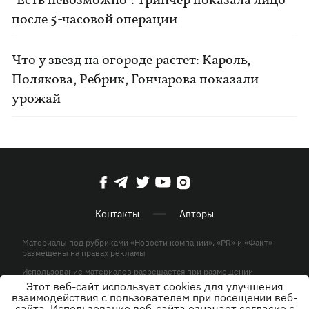
"Есть невозможно": Тринчер показала лицо
после 5-часовой операции
Что у звезд на огороде растет: Кароль,
Полякова, Ребрик, Гончарова показали
урожай
Контакты
Авторы
Материалы под рубриками «Новости компании», «PR» и «Факт»
размещены на правах рекламы
Использование материалов разрешается при размещении
активной гиперссылки на KP.UA в первом абзаце.
Этот веб-сайт использует cookies для улучшения
взаимодействия с пользователем при посещении веб-
© ООО «ЮЛАВ МЕДИА»,2026. Все права защищены.
сайта. Использование веб-сайта означает согласие с