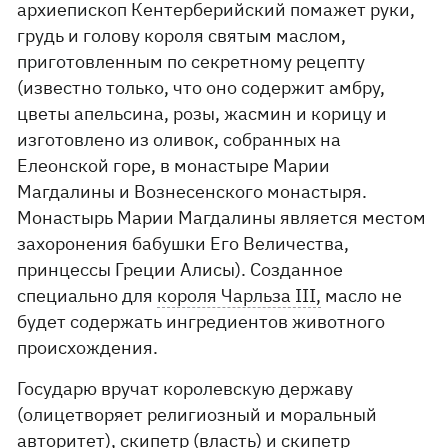
архиепископ Кентерберийский помажет руки,
грудь и голову короля святым маслом,
приготовленным по секретному рецепту
(известно только, что оно содержит амбру,
цветы апельсина, розы, жасмин и корицу и
изготовлено из оливок, собранных на
Елеонской горе, в монастыре Марии
Магдалины и Вознесенского монастыря.
Монастырь Марии Магдалины является местом
захоронения бабушки Его Величества,
принцессы Греции Алисы). Созданное
специально для
короля Чарльза III,
масло не
будет содержать ингредиентов животного
происхождения.
Государю вручат королевскую державу
(олицетворяет религиозный и моральный
авторитет), скипетр (власть) и скипетр