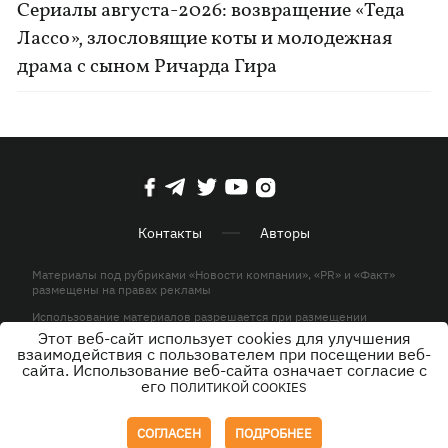
Сериалы августа-2026: возвращение «Теда
Лассо», злословящие коты и молодежная
драма с сыном Ричарда Гира
Контакты
Авторы
Материалы под рубриками «Новости компании», «PR» и «Факт»
размещены на правах рекламы
Использование материалов разрешается при размещении
активной гиперссылки на KP.UA в первом абзаце.
Этот веб-сайт использует cookies для улучшения
взаимодействия с пользователем при посещении веб-
© ООО «ЮЛАВ МЕДИА»,2026. Все права защищены.
сайта. Использование веб-сайта означает согласие с
его
ПОЛИТИКОЙ COOKIES
Дизайн
СОГЛАСЕН
ПОДРОБНЕЕ