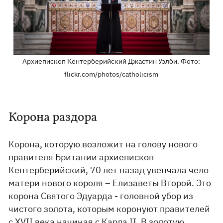
Архиепископ Кентерберийский Джастин Уэлби. Фото:
flickr.com/photos/catholicism
Корона раздора
Корона, которую возложит на голову нового
правителя Британии архиепископ
Кентерберийский, 70 лет назад увенчала чело
матери нового короля – Елизаветы Второй. Это
корона Святого Эдуарда - головной убор из
чистого золота, которым коронуют правителей
с XVII века начиная с Карла II. В золотую