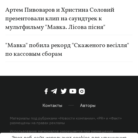
Артем Пивоваров и Христина Соловий
презентовали клип на саундтрек к
мультфильму "Мавка. Лісова пісня"
"Мавка" побила рекорд "Скаженого весілля"
по кассовым сборам
Контакты
Авторы
Материалы под рубриками «Новости компании», «PR» и «Факт»
размещены на правах рекламы
Использование материалов разрешается при размещении
активной гиперссылки на KP.UA в первом абзаце.
Этот веб-сайт использует cookies для улучшения