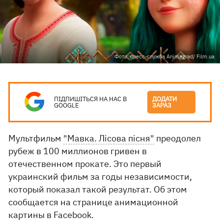
Фото: пресс-служба Animagrad/ Film.ua
ПІДПИШІТЬСЯ НА НАС В
ДОДАТИ
GOOGLE
ЗАРАЗ
Мультфильм
"Мавка. Лісова пісня"
преодолел
рубеж в 100 миллионов гривен в
отечественном прокате. Это первый
украинский фильм за годы независимости,
который показал такой результат. Об этом
сообщается на странице анимационной
картины в
Facebook.