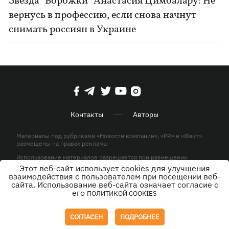
Звезда "Ворожки" Анастасия Цимбалару: Не
вернусь в профессию, если снова начнут
снимать россиян в Украине
Контакты
Авторы
Материалы под рубриками «Новости компании», «PR» и «Факт»
размещены на правах рекламы
Использование материалов разрешается при размещении
активной гиперссылки на KP.UA в первом абзаце.
Этот веб-сайт использует cookies для улучшения
взаимодействия с пользователем при посещении веб-
© ООО «ЮЛАВ МЕДИА»,2026. Все права защищены.
сайта. Использование веб-сайта означает согласие с
его
ПОЛИТИКОЙ COOKIES
Дизайн
СОГЛАСЕН
ПОДРОБНЕЕ