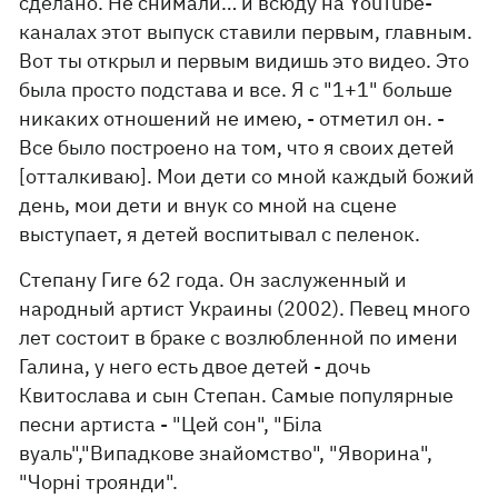
сделано. Не снимали… и всюду на YouTube-
каналах этот выпуск ставили первым, главным.
Вот ты открыл и первым видишь это видео. Это
была просто подстава и все. Я с "1+1" больше
никаких отношений не имею, - отметил он. -
Все было построено на том, что я своих детей
[отталкиваю]. Мои дети со мной каждый божий
день, мои дети и внук со мной на сцене
выступает, я детей воспитывал с пеленок.
Степану Гиге 62 года. Он заслуженный и
народный артист Украины (2002). Певец много
лет состоит в браке с возлюбленной по имени
Галина, у него есть двое детей - дочь
Квитослава и сын Степан. Самые популярные
песни артиста - "Цей сон", "Біла
вуаль","Випадкове знайомство", "Яворина",
"Чорні троянди".