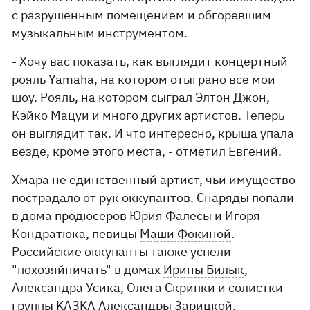
с разрушенным помещением и обгоревшим
музыкальным инструментом.
- Хочу вас показать, как выглядит концертный
рояль Yamaha, на котором отыграно все мои
шоу. Рояль, на котором сыграл Элтон Джон,
Кэйко Мацуи и много других артистов. Теперь
он выглядит так. И что интересно, крыша упала
везде, кроме этого места, - отметил Евгений.
Хмара не единственный артист, чьи имущество
пострадало от рук оккупантов. Снаряды попали
в дома продюсеров Юрия Фалесы и Игоря
Кондратюка, певицы
Маши Фокиной
.
Российские оккупанты также успели
"похозяйничать" в домах
Ирины Билык
,
Александра Усика, Олега Скрипки и солистки
группы KAЗKA Александры Зарицкой.