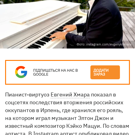
Фото: instagram.com/evgenykhmara
ПІДПИШІТЬСЯ НА НАС В
ДОДАТИ
GOOGLE
ЗАРАЗ
Пианист-виртуоз
Евгений Хмара
показал в
соцсетях последствия вторжения российских
оккупантов в Ирпень, где хранился его рояль,
на котором играл музыкант Элтон Джон и
известный композитор Кэйко Мацуи. По словам
артиста. В Instagram артист опубликовал видео