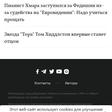
Пианист Хмара заступился за Федишин из-
за судейства на "Евровидении": Надо учиться
прощать
Звезда "Тора" Том Хиддлстон впервые станет
отцом
Контакты
Авторы
Материалы под рубриками «Новости компании», «PR» и «Факт»
размещены на правах рекламы
Использование материалов разрешается при размещении
активной гиперссылки на KP.UA в первом абзаце.
Этот веб-сайт использует cookies для улучшения