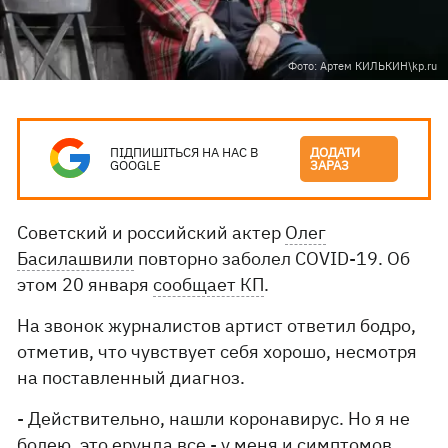
Фото: Артем КИЛЬКИН\kp.ru
ПІДПИШІТЬСЯ НА НАС В
ДОДАТИ
GOOGLE
ЗАРАЗ
Советский и российский актер
Олег
Басилашвили
повторно заболел COVID-19. Об
этом 20 января
сообщает КП
.
На звонок журналистов артист ответил бодро,
отметив, что чувствует себя хорошо, несмотря
на поставленный диагноз.
- Действительно, нашли коронавирус. Но я не
болею, это ерунда все - у меня и симптомов