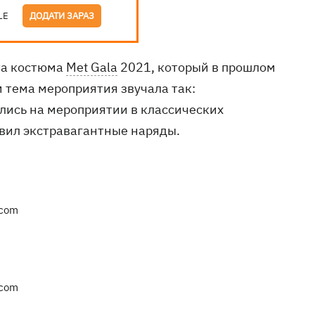
LE
ДОДАТИ ЗАРАЗ
та костюма
Met Gala
2021, который в прошлом
 тема мероприятия звучала так:
лись на мероприятии в классических
тавил экстравагантные наряды.
.com
.com