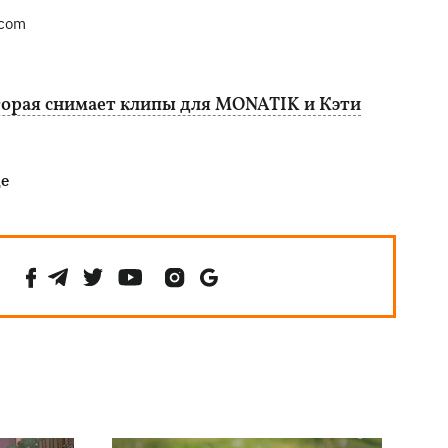
.com
торая снимает клипы для MONATIK и Кэти
де