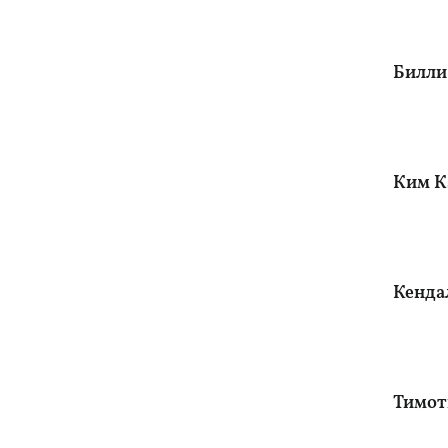
Билли 
Ким К
Кенда
Тимот