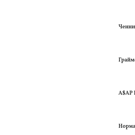
Ченнин
Граймс
A$AP R
Норма