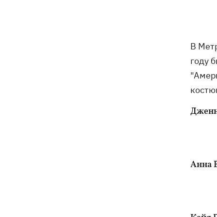
В Мет
году 
"Амер
костюм
Дженн
Анна В