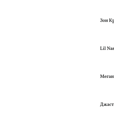
Зои Кр
Lil Na
Меган
Джасти