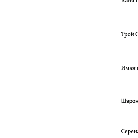
Кайя Г
Трой С
Иман в
Шэрон
Cерен