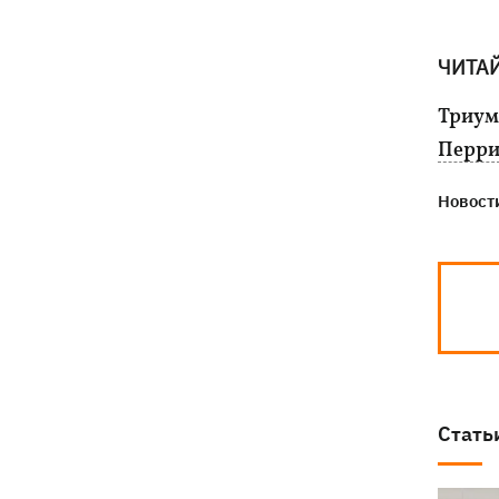
ЧИТА
Триум
Перр
Новости
Стать