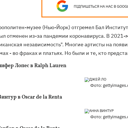
ПІДПИШІТЬСЯ НА НАС В GOOG
рополитен-музее (Нью-Йорк) отгремел Бал Институ
был отменен из-за пандемии коронавируса. В 2021-м
иканская независимость". Многие артисты на появи
ах - во фраках и платьях. Но были и те, кто предс
ифер Лопес в Ralph Lauren
Фото: gettyimages
интур в Oscar de la Renta
Фото: gettyimages