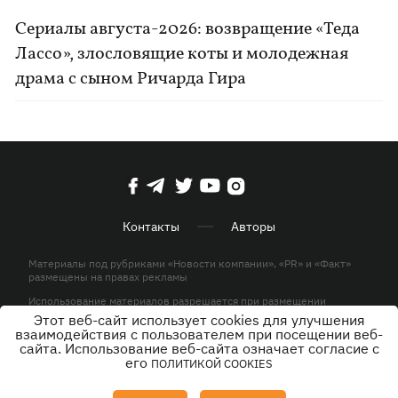
Сериалы августа-2026: возвращение «Теда
Лассо», злословящие коты и молодежная
драма с сыном Ричарда Гира
Контакты
Авторы
Материалы под рубриками «Новости компании», «PR» и «Факт»
размещены на правах рекламы
Использование материалов разрешается при размещении
активной гиперссылки на KP.UA в первом абзаце.
Этот веб-сайт использует cookies для улучшения
взаимодействия с пользователем при посещении веб-
© ООО «ЮЛАВ МЕДИА»,2026. Все права защищены.
сайта. Использование веб-сайта означает согласие с
его
ПОЛИТИКОЙ COOKIES
Дизайн