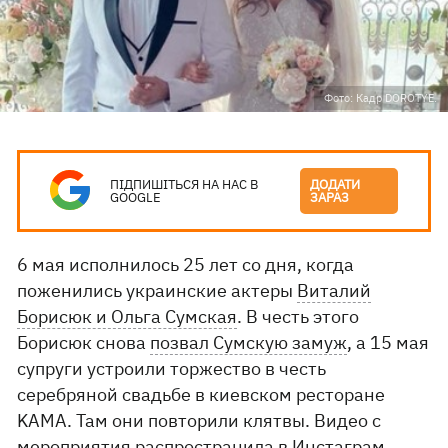
Фото: Кадр DOROTYE.
ПІДПИШІТЬСЯ НА НАС В
ДОДАТИ
GOOGLE
ЗАРАЗ
6 мая исполнилось 25 лет со дня, когда
поженились украинские актеры
Виталий
Борисюк и Ольга Сумская
. В честь этого
Борисюк снова
позвал Сумскую замуж
, а 15 мая
супруги устроили торжество в честь
серебряной свадьбе в киевском ресторане
KAMA. Там они повторили клятвы. Видео с
мероприятия распространила в Инстаграм