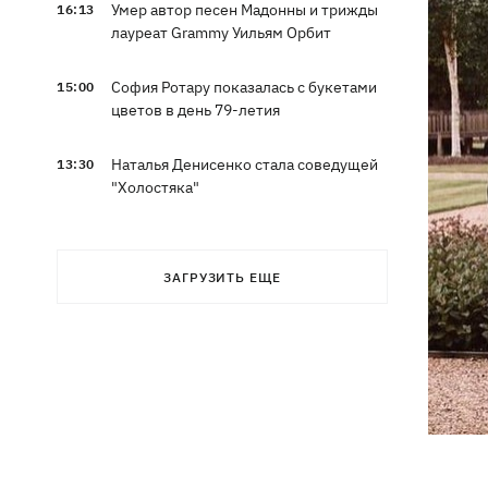
Умер автор песен Мадонны и трижды
16:13
лауреат Grammy Уильям Орбит
София Ротару показалась с букетами
15:00
цветов в день 79-летия
Наталья Денисенко стала соведущей
13:30
"Холостяка"
Наталья Могилевская впервые станет
12:47
тренером взрослого "Голоса"
ЗАГРУЗИТЬ ЕЩЕ