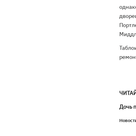
однак
дворе
Портле
Миддл
Табло
ремон
ЧИТА
Дочь 
Новости