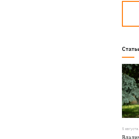
Стать
5 августа
Влади