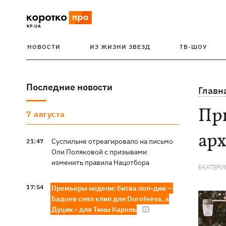
НОВОСТИ
ИЗ ЖИЗНИ ЗВЕЗД
ТВ-ШОУ
Последние новости
Главн
Пр
7 августа
арх
Суспильне отреагировало на письмо
21:47
Оли Поляковой с призывами
изменить правила Нацотбора
ЕКАТЕРИ
17:54
Премьеры недели: битва поп-див —
Бадоев снял клип для Dorofeeva, а
Дуцик - для Тины Кароль