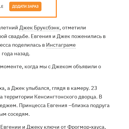
LE
ДОДАТИ ЗАРАЗ
5-летний
Джек Бруксбэнк
, отметили
рой свадьбе. Евгения и Джек поженились в
цесса поделилась в
Инстаграме
 года назад.
м моменте, когда мы с Джеком объявили о
, а Джек улыбался, глядя в камеру. 23
на территории Кенсингтонского дворца. В
теджем. Принцесса Евгения –близка подруга
вым соседям.
 Евгении и Джеку ключи от Фрогмор-хауса,