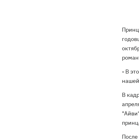
Принц
годов
октяб
роман
- В эт
нашей
В кадр
апрел
"Айви
принц
После