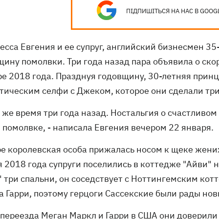
ПІДПИШІТЬСЯ НА НАС В GOOG
есса Евгения и ее супруг, английский бизнесмен 3
щину помолвки. Три года назад пара объявила о ско
ре 2018 года. Празднуя годовщину, 30-летняя прин
тическим селфи с Джеком, которое они сделали три
о же время три года назад. Ностальгия о счастливо
 помолвке, - написала Евгения вечером 22 января.
е королевская особа прижалась носом к щеке жениха
я 2018 года супруги поселились в коттедже "Айви" 
" три спальни, он соседствует с Ноттингемским кот
а Гарри, поэтому герцоги Сассекские были рады но
 переезда Меган Маркл и Гарри в США они доверили