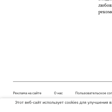
любовь
реком
Реклама на сайте
О нас
Пользовательское со
Этот веб-сайт использует cookies для улучшения 
Материалы под рубриками «Новости компании», «PR» и «Факт» раз
Использование материалов разрешается при размещении активной г