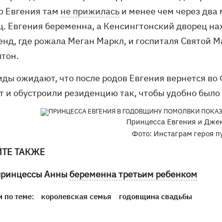
о Евгения там
не прижилась
и менее чем через два
ц. Евгения беременна, а Кенсингтонский дворец на
нд, где рожала Меган Маркл, и госпиталя Святой Ма
тон.
иды ожидают, что после родов Евгения вернется во 
т и обустроили резиденцию так, чтобы удобно было 
Принцесса Евгения и Джек
Фото: Инстаграм героя п
ЙТЕ ТАКЖЕ
принцессы Анны
беременна третьим ребенком
 по теме:
королевская семья
годовщина свадьбы