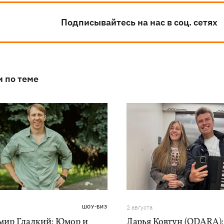
Подписывайтесь на нас в соц. сетях
и по теме
ШОУ-БИЗ
2 августа
мир Гладкий: Юмор и
Дарья Ковтун (ODARA):