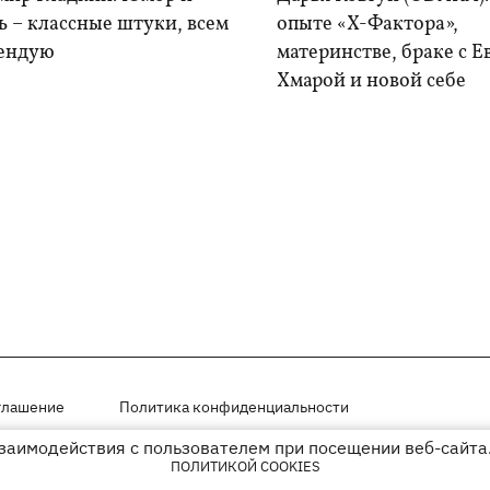
 – классные штуки, всем
опыте «Х-Фактора»,
ендую
материнстве, браке с 
Хмарой и новой себе
глашение
Политика конфиденциальности
взаимодействия с пользователем при посещении веб-сайта.
мещены на правах рекламы
ПОЛИТИКОЙ COOKIES
иперссылки на KP.UA в первом абзаце.