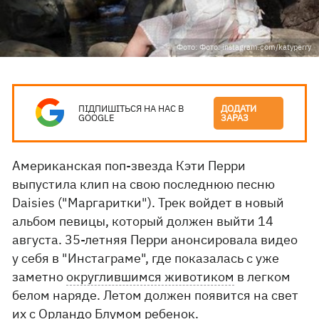
Фото: Фото: instagram.com/katyperry
ПІДПИШІТЬСЯ НА НАС В
ДОДАТИ
GOOGLE
ЗАРАЗ
Американская поп-звезда Кэти Перри
выпустила клип на свою последнюю песню
Daisies ("Маргаритки"). Трек войдет в новый
альбом певицы, который должен выйти 14
августа. 35-летняя Перри анонсировала видео
у себя в "Инстаграме", где показалась с уже
заметно
округлившимся животиком
в легком
белом наряде. Летом должен появится на свет
их с Орландо Блумом ребенок.