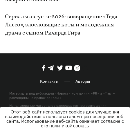
Сериалы августа-2026: возвращение «Теда
Лассо», злословящие коты и молодежная
драма с сыном Ричарда Гира
Контакты
Авторы
Материалы под рубриками «Новости компании», «PR» и «Факт»
размещены на правах рекламы
Использование материалов разрешается при размещении
активной гиперссылки на KP.UA в первом абзаце.
Этот веб-сайт использует cookies для улучшения
взаимодействия с пользователем при посещении веб-
© ООО «ЮЛАВ МЕДИА»,2026. Все права защищены.
сайта. Использование веб-сайта означает согласие с
его
ПОЛИТИКОЙ COOKIES