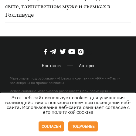
сыне, таинственном муже и съемках в
Голливуде
Контакты
Авторы
Материалы под рубриками «Новости компании», «PR» и «Факт»
размещены на правах рекламы
Использование материалов разрешается при размещении
активной гиперссылки на KP.UA в первом абзаце.
Этот веб-сайт использует cookies для улучшения
взаимодействия с пользователем при посещении веб-
© ООО «ЮЛАВ МЕДИА»,2026. Все права защищены.
сайта. Использование веб-сайта означает согласие с
его
ПОЛИТИКОЙ COOKIES
Дизайн
СОГЛАСЕН
ПОДРОБНЕЕ