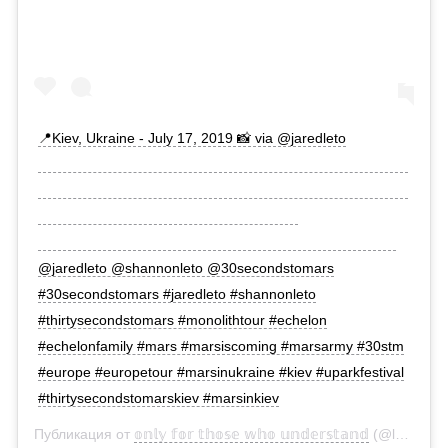
📍Kiev, Ukraine - July 17, 2019 📸 via @jaredleto
⠀⠀⠀⠀⠀⠀⠀⠀⠀⠀⠀⠀⠀⠀⠀⠀⠀⠀⠀⠀⠀⠀⠀⠀⠀⠀⠀⠀⠀⠀⠀⠀⠀⠀⠀⠀⠀
⠀⠀⠀⠀⠀⠀⠀⠀⠀⠀⠀⠀⠀⠀⠀⠀⠀⠀⠀⠀⠀⠀⠀⠀⠀⠀⠀⠀⠀⠀⠀⠀⠀⠀⠀⠀⠀
⠀⠀⠀⠀⠀⠀⠀⠀⠀⠀⠀⠀⠀⠀⠀⠀⠀⠀⠀⠀⠀⠀⠀⠀⠀⠀
⠀⠀⠀⠀⠀⠀⠀⠀⠀⠀⠀⠀⠀⠀⠀⠀⠀⠀⠀⠀⠀⠀⠀⠀⠀⠀⠀⠀ ⠀⠀⠀⠀⠀⠀ ⠀
@jaredleto @shannonleto @30secondstomars
#30secondstomars #jaredleto #shannonleto
#thirtysecondstomars #monolithtour #echelon
#echelonfamily #mars #marsiscoming #marsarmy #30stm
#europe #europetour #marsinukraine #kiev #uparkfestival
#thirtysecondstomarskiev #marsinkiev
Публикация от
𝕠𝕟𝕝𝕪 𝕗𝕠𝕣 𝕥𝕙𝕠𝕤𝕖 𝕨𝕙𝕠 𝕦𝕟𝕕𝕖𝕣𝕤𝕥𝕒𝕟𝕕
(@letodiary)