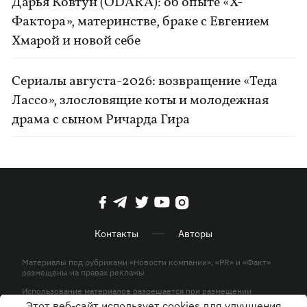
Дарья Ковтун (ODARA): об опыте «Х-
Фактора», материнстве, браке с Евгением
Хмарой и новой себе
Сериалы августа-2026: возвращение «Теда
Лассо», злословящие коты и молодежная
драма с сыном Ричарда Гира
Контакты
Авторы
Материалы под рубриками «Новости компании», «PR» и «Факт»
размещены на правах рекламы
Использование материалов разрешается при размещении
активной гиперссылки на KP.UA в первом абзаце.
Этот веб-сайт использует cookies для улучшения