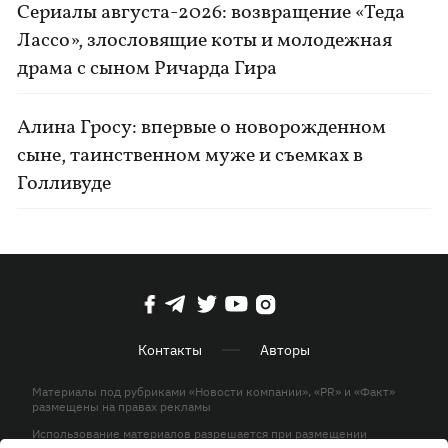
Сериалы августа-2026: возвращение «Теда
Лассо», злословящие коты и молодежная
драма с сыном Ричарда Гира
Алина Гросу: впервые о новорожденном
сыне, таинственном муже и съемках в
Голливуде
Контакты
Авторы
Материалы под рубриками «Новости компании», «PR» и «Факт»
размещены на правах рекламы
Использование материалов разрешается при размещении