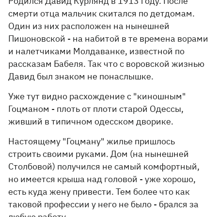
Родился Давид Курлянд в 1913 году. После
смерти отца мальчик скитался по детдомам.
Один из них расположен на нынешней
Пишоновской - на набитой в те времена ворами
и налетчиками Молдаванке, известной по
рассказам Бабеля. Так что с воровской жизнью
Давид был знаком не понаслышке.
Уже тут видно расхождение с "киношным"
Гоцманом - плоть от плоти старой Одессы,
живший в типичном одесском дворике.
Настоящему "Гоцману" жилье пришлось
строить своими руками. Дом (на нынешней
Столбовой) получился не самый комфортный,
но имеется крыша над головой - уже хорошо,
есть куда жену привести. Тем более что как
таковой профессии у него не было - брался за
любую работу.