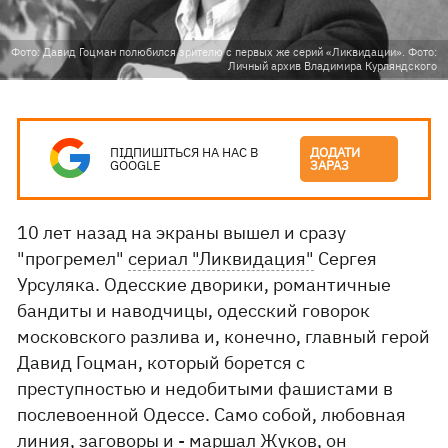
Фото: Давид Гоцман полюбился зрителю с первых же серий «Ликвидации». Фото:
Личный архив Владимира Курляндского
ПІДПИШІТЬСЯ НА НАС В
ДОДАТИ
GOOGLE
ЗАРАЗ
10 лет назад на экраны вышел и сразу
"прогремел"
сериал "Ликвидация"
Сергея
Урсуляка. Одесские дворики, романтичные
бандиты и наводчицы, одесский говорок
московского разлива и, конечно, главный герой
Давид Гоцман, который борется с
преступностью и недобитыми фашистами в
послевоенной Одессе. Само собой, любовная
линия, заговоры и - маршал Жуков, он