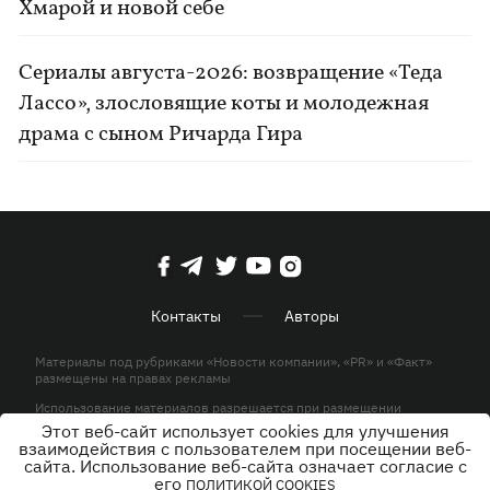
Хмарой и новой себе
Сериалы августа-2026: возвращение «Теда
Лассо», злословящие коты и молодежная
драма с сыном Ричарда Гира
Контакты
Авторы
Материалы под рубриками «Новости компании», «PR» и «Факт»
размещены на правах рекламы
Использование материалов разрешается при размещении
активной гиперссылки на KP.UA в первом абзаце.
Этот веб-сайт использует cookies для улучшения
взаимодействия с пользователем при посещении веб-
© ООО «ЮЛАВ МЕДИА»,2026. Все права защищены.
сайта. Использование веб-сайта означает согласие с
его
ПОЛИТИКОЙ COOKIES