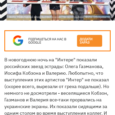
Фото: Новогодний эфир вызвал множество возмущений. Фото: Обозреватель
ПІДПИШІТЬСЯ НА НАС В
ДОДАТИ
GOOGLE
ЗАРАЗ
В новогоднюю ночь на "Интере" показали
российских звезд эстрады: Олега Газманова,
Иосифа Кобзона и Валерию. Любопытно, что
выступления этих артистов "Интер" не показал
(скорее всего, вырезали от греха подальше). Но
немного не досмотрели - веселящиеся Кобзон,
Газманов и Валерия все-таки прорвались на
украинские экраны. Их показали сидящими за
одним столом во время выступления коллег. И