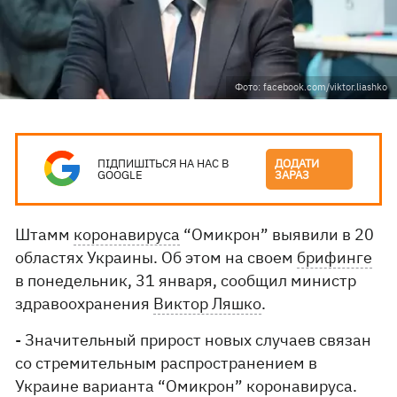
Фото: facebook.com/viktor.liashko
ПІДПИШІТЬСЯ НА НАС В
ДОДАТИ
GOOGLE
ЗАРАЗ
Штамм
коронавируса
“Омикрон” выявили в 20
областях Украины. Об этом на своем
брифинге
в понедельник, 31 января, сообщил министр
здравоохранения
Виктор Ляшко
.
- Значительный прирост новых случаев связан
со стремительным распространением в
Украине варианта “Омикрон” коронавируса.