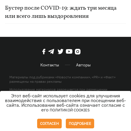
Бустер после COVID-19: ждать три месяца
или всего лишь выздоровления
Контакты
Авторы
Материалы под рубриками «Новости компании», «PR» и «Факт»
размещены на правах рекламы
Использование материалов разрешается при размещении
активной гиперссылки на KP.UA в первом абзаце.
Этот веб-сайт использует cookies для улучшения
взаимодействия с пользователем при посещении веб-
© ООО «ЮЛАВ МЕДИА»,2026. Все права защищены.
сайта. Использование веб-сайта означает согласие с
его
ПОЛИТИКОЙ COOKIES
Дизайн
СОГЛАСЕН
ПОДРОБНЕЕ