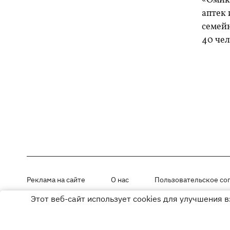
«Омик
аптек 
семей
40 чел
Реклама на сайте
О нас
Пользовательское со
Этот веб-сайт использует cookies для улучшения 
Материалы под рубриками «Новости компании», «PR» и «Факт» раз
Использование материалов разрешается при размещении активной г
© ООО «ЮЛАВ МЕДИА»,2026. Все права защищены.