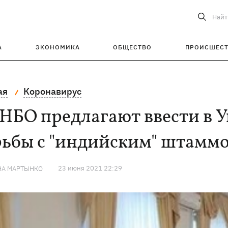
Найт
А
ЭКОНОМИКА
ОБЩЕСТВО
ПРОИСШЕС
ая
Коронавирус
НБО предлагают ввести в У
рьбы с "индийским" штамм
23 июня 2021 22:29
НА МАРТЫНКО