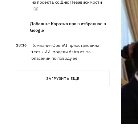
из проекта ко Дню Независимости
Добавьте Коротко про в избранное в
Google
Компания OpenAI приостановила
18:16
тесты ИИ-модели Astra из-за
опасений по поводу ее
кибервозможностей
ЗАГРУЗИТЬ ЕЩЕ
В Болгарии дрон взорвался недалеко
17:48
от крупного газопровода
После длительной болезни в
17:07
Аргентине умер отец Лионеля Месси
В Марганце и соседних населенных
16:39
пунктах возобновили водоснабжение