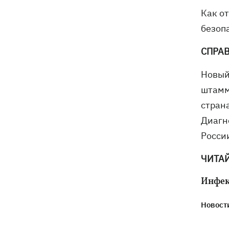
Как о
безоп
СПРА
Новый
штамм
стран
Диагн
Росси
ЧИТА
Инфе
Новости