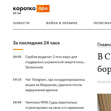
НОВОСТИ
ВОЙНА В УКРАИНЕ
ПОЛИТИК
За последние 24 часа
Главн
В С
Сербия выделит 2 млн евро для
20:02
поддержки украинской энергетики, -
бо
Зеленский
Чат Telegram, где координировались
19:23
КРИСТИ
акции за Федорова, удалили после
задержания админа
Чемпион ММА Гудзь язвительно
18:59
отреагировал на свое отстаранение