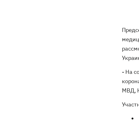
Россияне атаковали рейсовый
16:11
автобус в Никополе - есть жертвы
Предс
16:00
Конец света на 7 секунд: соцсети в
панике, ожидая 12 августа, и при чем
медиц
тут НАСА
рассм
В США заверили, что Киев согласился
15:51
Украи
не нападать на нероссийские танкеры
в Черном море
- На 
корон
США будут ежемесячно поставлять
15:28
МВД, 
Украине ракеты для Patriot, -
Зеленский
Участ
В Польше опровергли заявления о
15:08
депортации украинцев призывного
возраста — "это популизм"