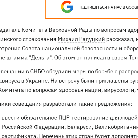
ПІДПИШІТЬСЯ НА НАС В GOOG
едатель Комитета Верховной Рады по вопросам здо
инского страхования
Михаил Радуцкий
рассказал, 
отрение Совета национальной безопасности и обор
не штамма "Дельта". Об этом он написал в своем
Тел
совещании в СНБО обсудили меры по борьбе с расп
авируса в Украине. На встречу были приглашены р
Комитета по вопросам здоровья нации, вирусологи, 
ники совещания разработали такие предложения:
ввести обязательное ПЦР-тестирование для людей
Российской Федерации, Беларуси, Великобритании
сертификата. Перечень этих стран будет дополнят