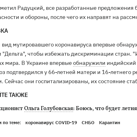
тметил Радуцкий, все разработанные предложения 
асности и обороны, после чего их направят на расс
ВКА
 вид мутировавшего коронавируса впервые обнаруж
 "Дельта", чтобы избежать дискриминации стран. "
ах мира. В Украине впервые
обнаружили
индийский 
оз подтвердился у 66-летней матери и 16-летнего р
и. Сейчас они госпитализированы, их состояние ста
ЙТЕ ТАКЖЕ
кционист
Ольга Голубовская
: Боюсь, что будет летн
 по теме:
коронавирус COVID-19
СНБО
Карантин