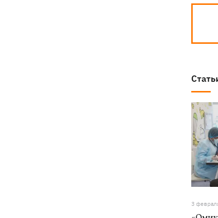
Стать
3 феврал