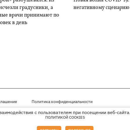
рон» разбушевался: из
Новая волна COVID-19:
исчезли градусники, а
негативному сценарию
ные врачи принимают по
овек в день
глашение
Политика конфиденциальности
взаимодействия с пользователем при посещении веб-сайта.
мещены на правах рекламы
ПОЛИТИКОЙ COOKIES
иперссылки на KP.UA в первом абзаце.