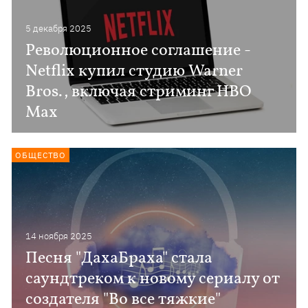
5 декабря 2025
Революционное соглашение -
Netflix купил студию Warner
Bros., включая стриминг HBO
Max
ОБЩЕСТВО
14 ноября 2025
Песня "ДахаБраха" стала
саундтреком к новому сериалу от
создателя "Во все тяжкие"