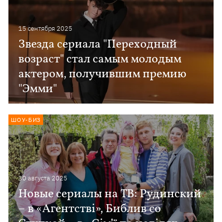
15 сентября 2025
Звезда сериала "Переходный
возраст" стал самым молодым
актером, получившим премию
"Эмми"
ШОУ-БИЗ
30 августа 2025
Новые сериалы на ТВ: Рудинский
– в «Агентстві», Библив со