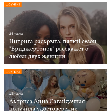
ШОУ-БИЗ
24 марта
Интрига раскрыта: пятый сезон
"Бриджертонов" расскажет о
любви двух женщин
ШОУ-БИЗ
18 марта
Актриса Анна Сагайдачная
получила удостоверение