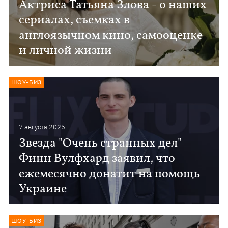
Актриса Татьяна Злова - о наших
сериалах, съемках в
англоязычном кино, самооценке
и личной жизни
ШОУ-БИЗ
7 августа 2025
Звезда "Очень странных дел"
Финн Вулфхард заявил, что
ежемесячно донатит на помощь
Украине
ШОУ-БИЗ