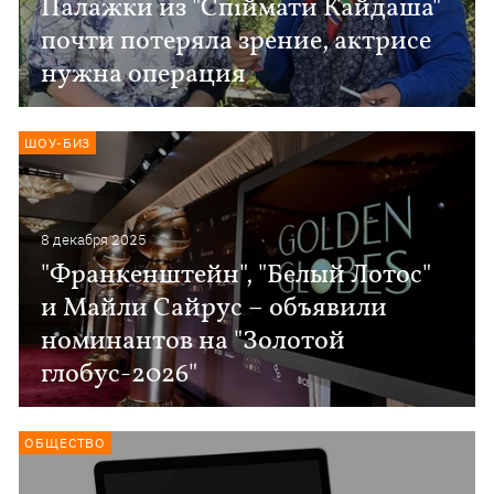
Палажки из "Спіймати Кайдаша"
почти потеряла зрение, актрисе
нужна операция
ШОУ-БИЗ
8 декабря 2025
"Франкенштейн", "Белый Лотос"
и Майли Сайрус – объявили
номинантов на "Золотой
глобус-2026"
ОБЩЕСТВО