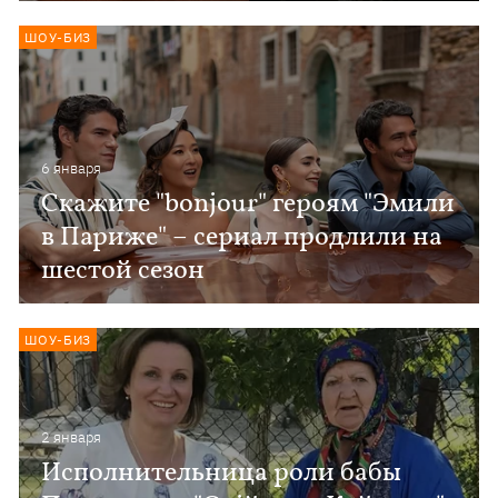
ШОУ-БИЗ
6 января
Скажите "bonjour" героям "Эмили
в Париже" – сериал продлили на
шестой сезон
ШОУ-БИЗ
2 января
Исполнительница роли бабы