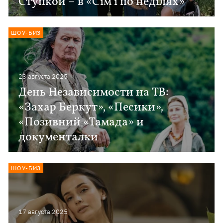
Ступкой – в «Сім’ї по неділях»
ШОУ-БИЗ
23 августа 2025
День Независимости на ТВ:
«Захар Беркут», «Песики»,
«Позивний «Тамада» и
документалки
ШОУ-БИЗ
17 августа 2025