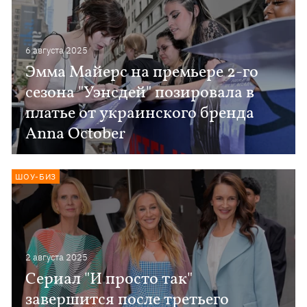
6 августа 2025
Эмма Майерс на премьере 2-го
сезона "Уэнсдей" позировала в
платье от украинского бренда
Anna October
ШОУ-БИЗ
2 августа 2025
Сериал "И просто так"
завершится после третьего