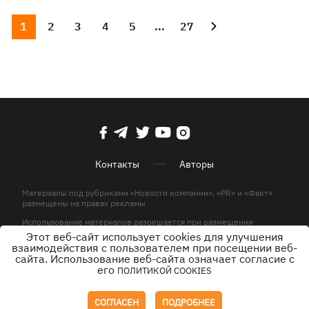
1
2
3
4
5
...
27
Контакты
Авторы
Материалы под рубриками «Новости компании», «PR» и «Факт»
размещены на правах рекламы
Использование материалов разрешается при размещении
активной гиперссылки на KP.UA в первом абзаце.
Этот веб-сайт использует cookies для улучшения
взаимодействия с пользователем при посещении веб-
© ООО «ЮЛАВ МЕДИА»,2026. Все права защищены.
сайта. Использование веб-сайта означает согласие с
его
ПОЛИТИКОЙ COOKIES
Дизайн
СОГЛАСЕН
ПОДРОБНЕЕ