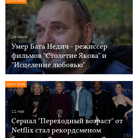
ШОУ-БИЗ
26 июня
Умер Бата Недич - режиссер
фильмов "Столетие Якова" и
"Исцеление любовью"
ШОУ-БИЗ
11 мая
Сериал "Переходный возраст" от
Netflix стал рекордсменом