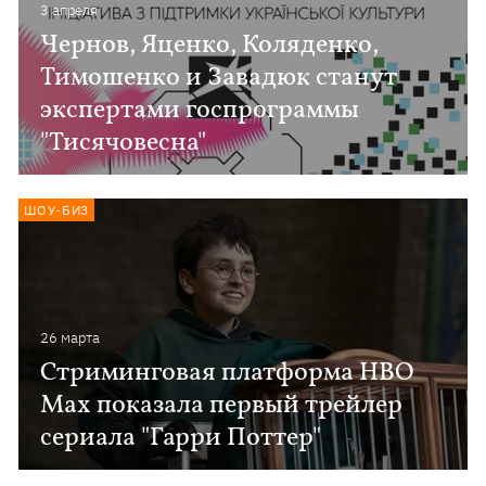
3 апреля
Чернов, Яценко, Коляденко,
Тимошенко и Завадюк станут
экспертами госпрограммы
"Тисячовесна"
ШОУ-БИЗ
26 марта
Стриминговая платформа HBO
Max показала первый трейлер
сериала "Гарри Поттер"