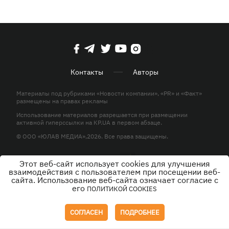
Контакты
Авторы
Материалы под рубриками «Новости компании», «PR» и «Факт»
размещены на правах рекламы
Использование материалов разрешается при размещении
активной гиперссылки на KP.UA в первом абзаце.
© ООО «ЮЛАВ МЕДИА»,2026. Все права защищены.
Этот веб-сайт использует cookies для улучшения
Дизайн
взаимодействия с пользователем при посещении веб-
сайта. Использование веб-сайта означает согласие с
его
ПОЛИТИКОЙ COOKIES
СОГЛАСЕН
ПОДРОБНЕЕ