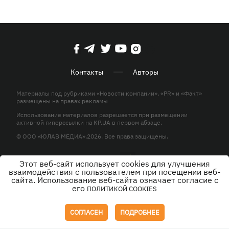
Контакты
Авторы
Материалы под рубриками «Новости компании», «PR» и «Факт»
размещены на правах рекламы
Использование материалов разрешается при размещении
активной гиперссылки на KP.UA в первом абзаце.
© ООО «ЮЛАВ МЕДИА»,2026. Все права защищены.
Этот веб-сайт использует cookies для улучшения
Дизайн
взаимодействия с пользователем при посещении веб-
сайта. Использование веб-сайта означает согласие с
его
ПОЛИТИКОЙ COOKIES
СОГЛАСЕН
ПОДРОБНЕЕ