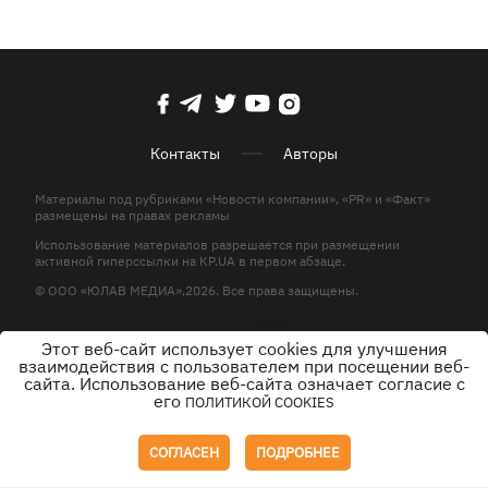
Контакты
Авторы
Материалы под рубриками «Новости компании», «PR» и «Факт»
размещены на правах рекламы
Использование материалов разрешается при размещении
активной гиперссылки на KP.UA в первом абзаце.
© ООО «ЮЛАВ МЕДИА»,2026. Все права защищены.
Этот веб-сайт использует cookies для улучшения
Дизайн
взаимодействия с пользователем при посещении веб-
сайта. Использование веб-сайта означает согласие с
его
ПОЛИТИКОЙ COOKIES
СОГЛАСЕН
ПОДРОБНЕЕ