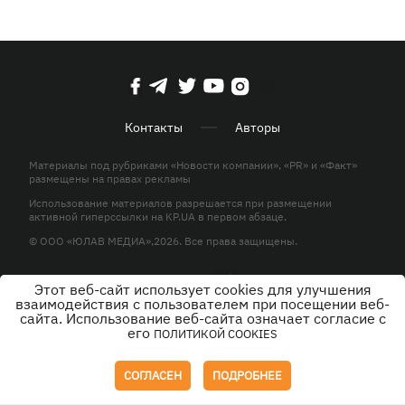
Контакты
Авторы
Материалы под рубриками «Новости компании», «PR» и «Факт»
размещены на правах рекламы
Использование материалов разрешается при размещении
активной гиперссылки на KP.UA в первом абзаце.
© ООО «ЮЛАВ МЕДИА»,2026. Все права защищены.
Этот веб-сайт использует cookies для улучшения
Дизайн
взаимодействия с пользователем при посещении веб-
сайта. Использование веб-сайта означает согласие с
его
ПОЛИТИКОЙ COOKIES
СОГЛАСЕН
ПОДРОБНЕЕ