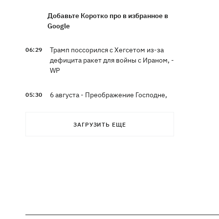
Добавьте Коротко про в избранное в
Google
Трамп поссорился с Хегсетом из-за
06:29
дефицита ракет для войны с Ираном, -
WP
6 августа - Преображение Господне,
05:30
что сегодня нельзя делать, все об
этом дне
ЗАГРУЗИТЬ ЕЩЕ
5 августа
В Грузии произошел масштабный
21:43
блекаут - уже третий раз за две
недели
Украинцы Байло и Среда одержали
21:13