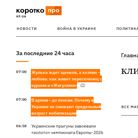
НОВОСТИ
ВОЙНА В УКРАИНЕ
ПОЛИТИК
За последние 24 часа
Главн
кл
07:00
Жулька ждет щенков, а хозяин –
любовь: как живет переселенец с
курами и «Жигулями»
07:00
В армии - до пенсии. Почему в
Украине не снижают предельный
ВСЕ МА
возраст мобилизации
Украинские прыгуны завоевали
06:58
«золото» чемпионата Европы-2026