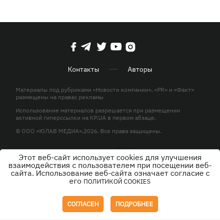
Контакты
Авторы
Материалы под рубриками «Новости компании», «PR» и «Факт»
размещены на правах рекламы
Использование материалов разрешается при размещении
активной гиперссылки на KP.UA в первом абзаце.
© ООО «ЮЛАВ МЕДИА»,2026. Все права защищены.
Этот веб-сайт использует cookies для улучшения
Дизайн
взаимодействия с пользователем при посещении веб-
сайта. Использование веб-сайта означает согласие с
его
ПОЛИТИКОЙ COOKIES
СОГЛАСЕН
ПОДРОБНЕЕ