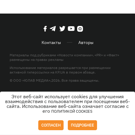
Контакты
Авторы
Материалы под рубриками «Новости компании», «PR» и «Факт»
размещены на правах рекламы
Использование материалов разрешается при размещении
активной гиперссылки на KP.UA в первом абзаце.
© ООО «ЮЛАВ МЕДИА»,2026. Все права защищены.
Этот веб-сайт использует cookies для улучшения
Дизайн
взаимодействия с пользователем при посещении веб-
сайта. Использование веб-сайта означает согласие с
его
ПОЛИТИКОЙ COOKIES
СОГЛАСЕН
ПОДРОБНЕЕ