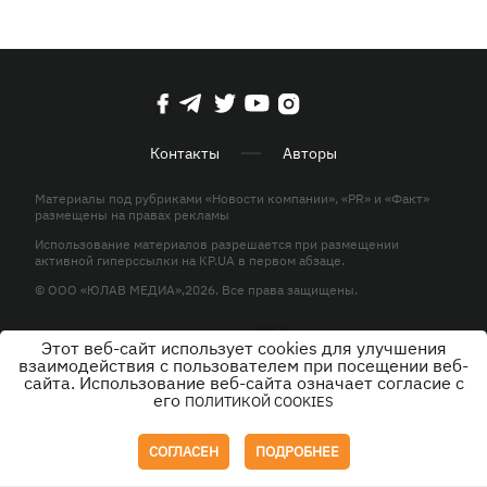
Контакты
Авторы
Материалы под рубриками «Новости компании», «PR» и «Факт»
размещены на правах рекламы
Использование материалов разрешается при размещении
активной гиперссылки на KP.UA в первом абзаце.
© ООО «ЮЛАВ МЕДИА»,2026. Все права защищены.
Этот веб-сайт использует cookies для улучшения
Дизайн
взаимодействия с пользователем при посещении веб-
сайта. Использование веб-сайта означает согласие с
его
ПОЛИТИКОЙ COOKIES
СОГЛАСЕН
ПОДРОБНЕЕ